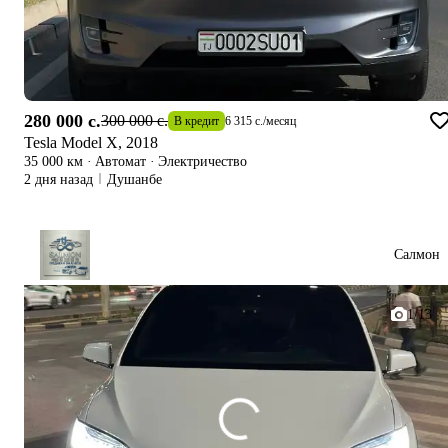
280 000 c.
300 000 c.
В кредит
6 315 c.
/
месяц
Tesla Model X, 2018
35 000 км
·
Автомат
·
Электричество
2 дня назад
Душанбе
Салмон
1/13