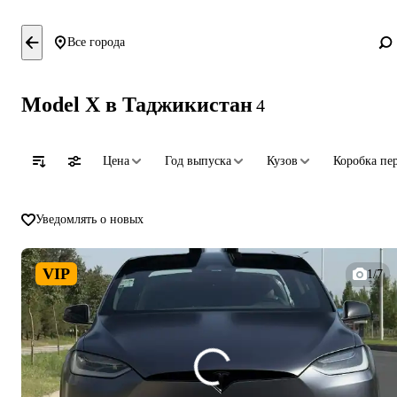
Все города
Model X в Таджикистан
4
Цена
Год выпуска
Кузов
Коробка пе
Уведомлять о новых
VIP
1/7