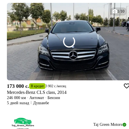
1/10
173 000 c.
В кредит
3 902 c.
/
месяц
Mercedes-Benz CLS class, 2014
246 000 км
·
Автомат
·
Бензин
5 дней назад
Душанбе
Taj Green Motors