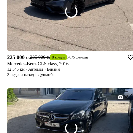
225 000 c.
235 000 c.
В кредит
5 075 c.
/
месяц
Mercedes-Benz CLS class, 2016
12 345 км
·
Автомат
·
Бензин
2 недели назад
Душанбе
1/8