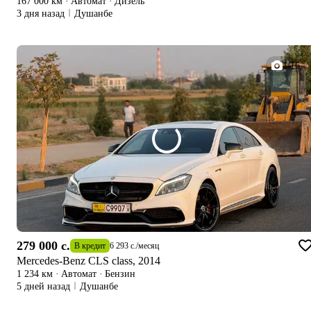
167 000 км
·
Автомат
·
Дизель
3 дня назад
Душанбе
1/16
279 000 c.
В кредит
6 293 c.
/
месяц
Mercedes-Benz CLS class, 2014
1 234 км
·
Автомат
·
Бензин
5 дней назад
Душанбе