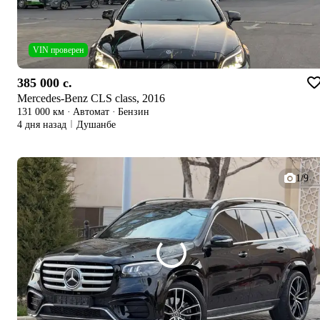
VIN проверен
385 000 c.
Mercedes-Benz CLS class, 2016
131 000 км
·
Автомат
·
Бензин
4 дня назад
Душанбе
1/9