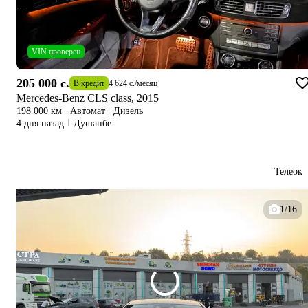
VIN проверен
205 000 c.
В кредит
4 624 c.
/
месяц
Mercedes-Benz CLS class, 2015
198 000 км
·
Автомат
·
Дизель
4 дня назад
Душанбе
Телеок
1/16