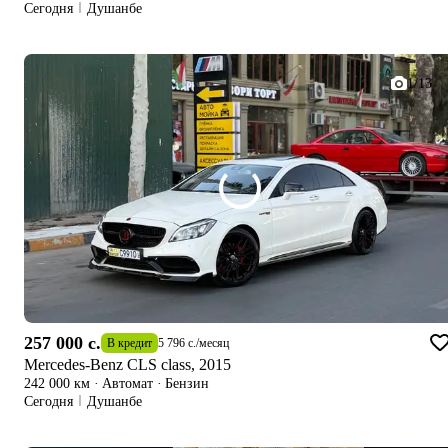
Сегодня
Душанбе
1/13
257 000 c.
В кредит
5 796 c.
/
месяц
Mercedes-Benz CLS class, 2015
242 000 км
·
Автомат
·
Бензин
Сегодня
Душанбе