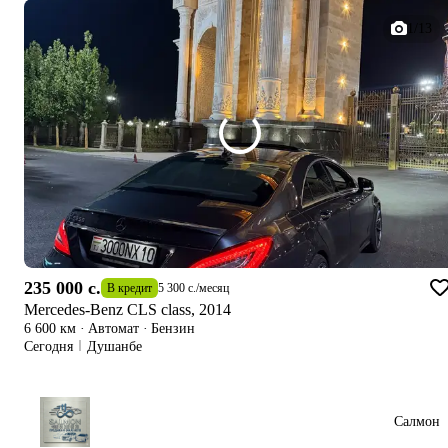
1/13
235 000 c.
В кредит
5 300 c.
/
месяц
Mercedes-Benz CLS class, 2014
6 600 км
·
Автомат
·
Бензин
Сегодня
Душанбе
Салмон