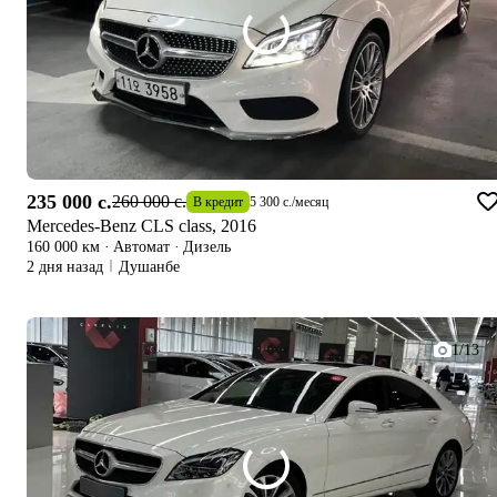
235 000 c.
260 000 c.
В кредит
5 300 c.
/
месяц
Mercedes-Benz CLS class, 2016
160 000 км
·
Автомат
·
Дизель
2 дня назад
Душанбе
1/13