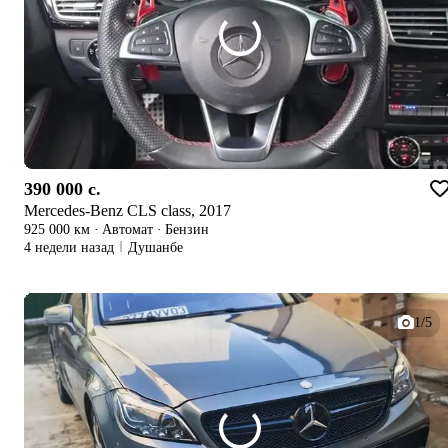
390 000 c.
Mercedes-Benz CLS class, 2017
925 000 км
·
Автомат
·
Бензин
4 недели назад
Душанбе
1/5