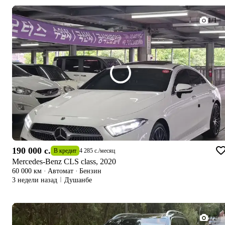
1/1
190 000 c.
В кредит
4 285 c.
/
месяц
Mercedes-Benz CLS class, 2020
60 000 км
·
Автомат
·
Бензин
3 недели назад
Душанбе
1/7