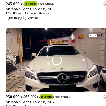
245 000 c.
В кредит
5 526 c.
/
месяц
Mercedes-Benz CLS class, 2015
120 000 км
·
Автомат
·
Бензин
2 дня назад
Душанбе
1/11
250 000 c.
255 000 c.
В кредит
5 639 c.
/
месяц
Mercedes-Benz CLS class, 2017