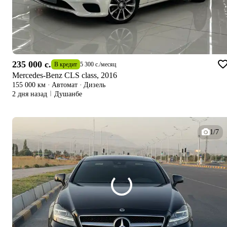
235 000 c.
В кредит
5 300 c.
/
месяц
Mercedes-Benz CLS class, 2016
155 000 км
·
Автомат
·
Дизель
2 дня назад
Душанбе
1/7