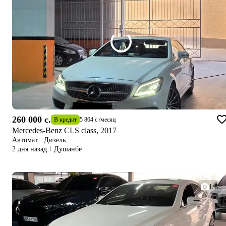
260 000 c.
В кредит
5 864 c.
/
месяц
Mercedes-Benz CLS class, 2017
Автомат
·
Дизель
2 дня назад
Душанбе
1/8