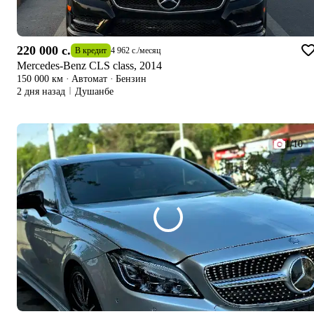
220 000 c.
В кредит
4 962 c.
/
месяц
Mercedes-Benz CLS class, 2014
150 000 км
·
Автомат
·
Бензин
2 дня назад
Душанбе
1/10