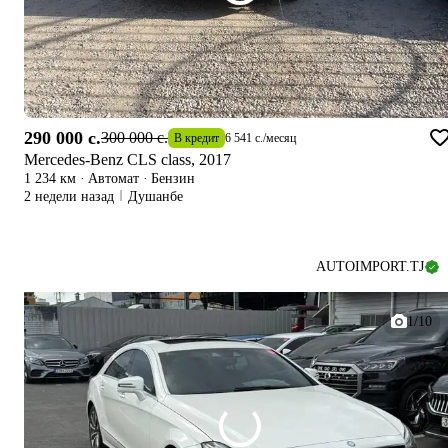
290 000 c.
300 000 c.
В кредит
6 541 c.
/
месяц
Mercedes-Benz CLS class, 2017
1 234 км
·
Автомат
·
Бензин
2 недели назад
Душанбе
AUTOIMPORT.TJ
1/10