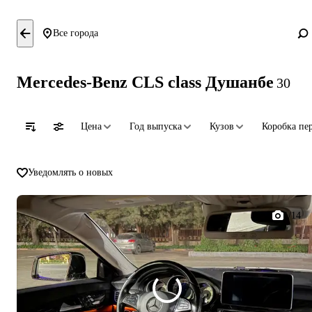
Все города
Mercedes-Benz CLS class Душанбе
30
Цена
Год выпуска
Кузов
Коробка пе
Уведомлять о новых
1/14