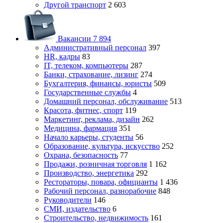
Другой транспорт
2 603
Вакансии
7 894
Административный персонал
397
HR, кадры
83
IT, телеком, компьютеры
287
Банки, страхование, лизинг
274
Бухгалтерия, финансы, юристы
509
Государственные службы
4
Домашний персонал, обслуживание
513
Красота, фитнес, спорт
119
Маркетинг, реклама, дизайн
262
Медицина, фармация
351
Начало карьеры, студенты
56
Образование, культура, искусство
252
Охрана, безопасность
77
Продажи, розничная торговля
1 162
Производство, энергетика
292
Рестораторы, повара, официанты
1 436
Рабочий персонал, разнорабочие
848
Руководители
146
СМИ, издательство
6
Строительство, недвижимость
161