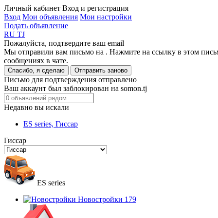
Личный кабинет
Вход и регистрация
Вход
Мои объявления
Мои настройки
Подать объявление
RU
TJ
Пожалуйста, подтвердите ваш email
Мы отправили вам письмо на
. Нажмите на ссылку в этом пись
сообщениях в чате.
Спасибо, я сделаю
Отправить заново
Письмо для подтверждения отправлено
Ваш аккаунт был заблокирован на somon.tj
Недавно вы искали
ES series, Гиссар
Гиссар
ES series
Новостройки
179