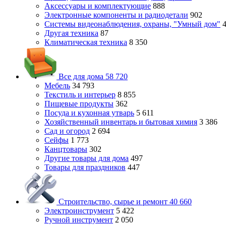
Аксессуары и комплектующие
888
Электронные компоненты и радиодетали
902
Системы видеонаблюдения, охраны, "Умный дом"
Другая техника
87
Климатическая техника
8 350
Все для дома
58 720
Мебель
34 793
Текстиль и интерьер
8 855
Пищевые продукты
362
Посуда и кухонная утварь
5 611
Хозяйственный инвентарь и бытовая химия
3 386
Сад и огород
2 694
Сейфы
1 773
Канцтовары
302
Другие товары для дома
497
Товары для праздников
447
Строительство, сырье и ремонт
40 660
Электроинструмент
5 422
Ручной инструмент
2 050