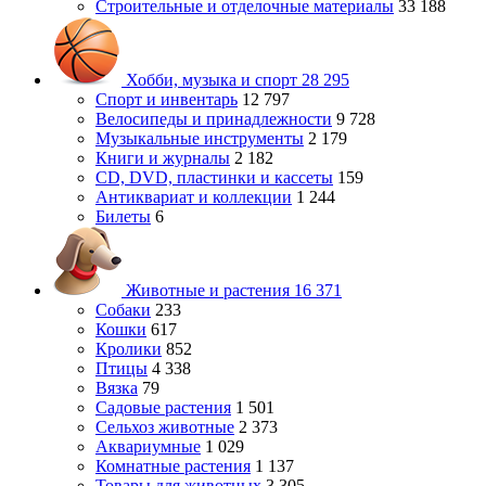
Строительные и отделочные материалы
33 188
Хобби, музыка и спорт
28 295
Спорт и инвентарь
12 797
Велосипеды и принадлежности
9 728
Музыкальные инструменты
2 179
Книги и журналы
2 182
CD, DVD, пластинки и кассеты
159
Антиквариат и коллекции
1 244
Билеты
6
Животные и растения
16 371
Собаки
233
Кошки
617
Кролики
852
Птицы
4 338
Вязка
79
Садовые растения
1 501
Сельхоз животные
2 373
Аквариумные
1 029
Комнатные растения
1 137
Товары для животных
3 305