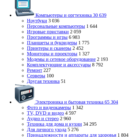
Компьютеры и оргтехника
30 639
Ноутбуки
3 036
Персональные компьютеры
1 644
Игровые приставки
2 059
Программы и игры
6 983
Планшеты и букридеры
1 775
Принтеры и сканеры
2 452
Мониторы и проекторы
1 327
Модемы и сетевое оборудование
2 193
Комплектующие и аксессуары
8 792
Ремонт
227
Серверы
100
Другая техника
51
Электроника и бытовая техника
65 304
Фото и видеокамеры
1 342
TV, DVD и видео
4 597
Аудио и стерео
2 960
Техника для дома и кухни
34 295
Для личного ухода
5 276
Принадлежности и аппараты для здоровья
1 804