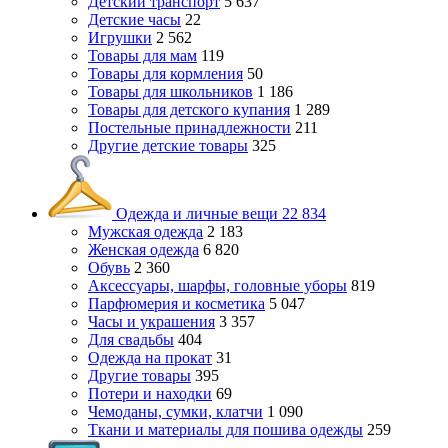
Детский транспорт
5 637
Детские часы
22
Игрушки
2 562
Товары для мам
119
Товары для кормления
50
Товары для школьников
1 186
Товары для детского купания
1 289
Постельные принадлежности
211
Другие детские товары
325
Одежда и личные вещи
22 834
Мужская одежда
2 183
Женская одежда
6 820
Обувь
2 360
Аксессуары, шарфы, головные уборы
819
Парфюмерия и косметика
5 047
Часы и украшения
3 357
Для свадьбы
404
Одежда на прокат
31
Другие товары
395
Потери и находки
69
Чемоданы, сумки, клатчи
1 090
Ткани и материалы для пошива одежды
259