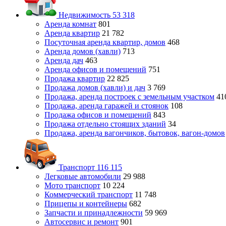
Недвижимость
53 318
Аренда комнат
801
Аренда квартир
21 782
Посуточная аренда квартир, домов
468
Аренда домов (хавли)
713
Аренда дач
463
Аренда офисов и помещений
751
Продажа квартир
22 825
Продажа домов (хавли) и дач
3 769
Продажа, аренда построек с земельным участком
41
Продажа, аренда гаражей и стоянок
108
Продажа офисов и помещений
843
Продажа отдельно стоящих зданий
34
Продажа, аренда вагончиков, бытовок, вагон-домов
Транспорт
116 115
Легковые автомобили
29 988
Мото транспорт
10 224
Коммерческий транспорт
11 748
Прицепы и контейнеры
682
Запчасти и принадлежности
59 969
Автосервис и ремонт
901