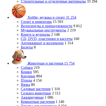
Строительные и отделочные материалы
33 294
Хобби, музыка и спорт
31 254
Спорт и инвентарь
15 593
Велосипеды и принадлежности
9 812
Музыкальные инструменты
2 219
Книги и журналы
2 148
CD, DVD, пластинки и кассеты
160
Антиквариат и коллекции
1 314
Билеты
8
Животные и растения
15 754
Собаки
219
Кошки
595
Кролики
804
Птицы
4 154
Вязка
80
Садовые растения
1 310
Сельхоз животные
2 112
Аквариумные
1 086
Комнатные растения
1 140
Товары для животных
3 334