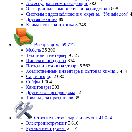
Аксессуары и комплектующие
882
Электронные компоненты и радиодетали
898
Системы видеонаблюдения, охраны, "Умный дом"
Другая техника
89
Климатическая техника
8 348
Все для дома
59 775
Мебель
35 300
Текстиль и интерьер
9 325
Пищевые продукты
354
Посуда и кухонная утварь
5 562
Хозяйственный инвентарь и бытовая химия
3 444
Сад и огород
2 680
Сейфы
1 904
Канцтовары
303
Другие товары для дома
521
Товары для праздников
382
Строительство, сырье и ремонт
41 024
Электроинструмент
5 616
Ручной инструмент
2 114