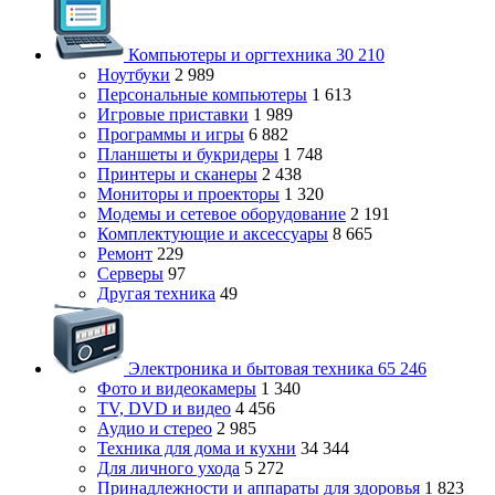
Компьютеры и оргтехника
30 210
Ноутбуки
2 989
Персональные компьютеры
1 613
Игровые приставки
1 989
Программы и игры
6 882
Планшеты и букридеры
1 748
Принтеры и сканеры
2 438
Мониторы и проекторы
1 320
Модемы и сетевое оборудование
2 191
Комплектующие и аксессуары
8 665
Ремонт
229
Серверы
97
Другая техника
49
Электроника и бытовая техника
65 246
Фото и видеокамеры
1 340
TV, DVD и видео
4 456
Аудио и стерео
2 985
Техника для дома и кухни
34 344
Для личного ухода
5 272
Принадлежности и аппараты для здоровья
1 823