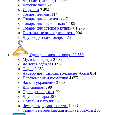
Детский транспорт
5 699
Детские часы
21
Игрушки
2 494
Товары для мам
114
Товары для кормления
47
Товары для школьников
1 195
Товары для детского купания
1 276
Постельные принадлежности
204
Другие детские товары
324
Одежда и личные вещи
22 550
Мужская одежда
2 182
Женская одежда
6 697
Обувь
2 353
Аксессуары, шарфы, головные уборы
814
Парфюмерия и косметика
4 657
Часы и украшения
3 623
Для свадьбы
398
Одежда на прокат
29
Другие товары
387
Потери и находки
67
Чемоданы, сумки, клатчи
1 093
Ткани и материалы для пошива одежды
250