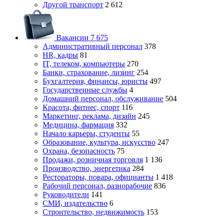
Другой транспорт
2 612
Вакансии
7 675
Административный персонал
378
HR, кадры
81
IT, телеком, компьютеры
270
Банки, страхование, лизинг
254
Бухгалтерия, финансы, юристы
497
Государственные службы
4
Домашний персонал, обслуживание
504
Красота, фитнес, спорт
116
Маркетинг, реклама, дизайн
245
Медицина, фармация
332
Начало карьеры, студенты
55
Образование, культура, искусство
247
Охрана, безопасность
75
Продажи, розничная торговля
1 136
Производство, энергетика
284
Рестораторы, повара, официанты
1 418
Рабочий персонал, разнорабочие
836
Руководители
141
СМИ, издательство
6
Строительство, недвижимость
153