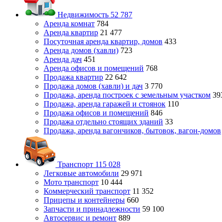
Недвижимость
52 787
Аренда комнат
784
Аренда квартир
21 477
Посуточная аренда квартир, домов
433
Аренда домов (хавли)
723
Аренда дач
451
Аренда офисов и помещений
768
Продажа квартир
22 642
Продажа домов (хавли) и дач
3 770
Продажа, аренда построек с земельным участком
39
Продажа, аренда гаражей и стоянок
110
Продажа офисов и помещений
846
Продажа отдельно стоящих зданий
33
Продажа, аренда вагончиков, бытовок, вагон-домов
Транспорт
115 028
Легковые автомобили
29 971
Мото транспорт
10 444
Коммерческий транспорт
11 352
Прицепы и контейнеры
660
Запчасти и принадлежности
59 100
Автосервис и ремонт
889