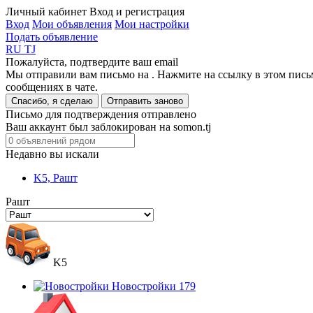
Личный кабинет
Вход и регистрация
Вход
Мои объявления
Мои настройки
Подать объявление
RU
TJ
Пожалуйста, подтвердите ваш email
Мы отправили вам письмо на
. Нажмите на ссылку в этом пись
сообщениях в чате.
Спасибо, я сделаю
Отправить заново
Письмо для подтверждения отправлено
Ваш аккаунт был заблокирован на somon.tj
Недавно вы искали
K5, Рашт
Рашт
K5
Новостройки
179