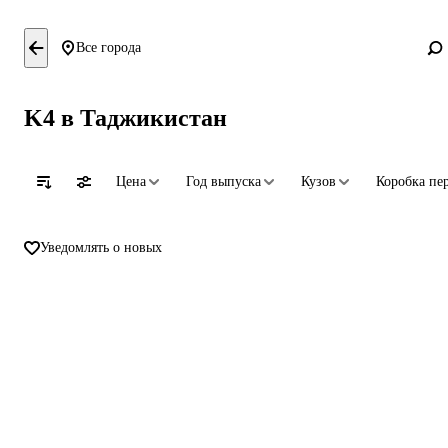
Все города
K4 в Таджикистан
Цена
Год выпуска
Кузов
Коробка пе
Уведомлять о новых