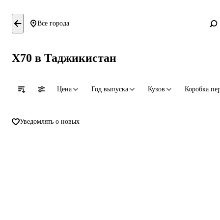
Все города
X70 в Таджикистан
Цена
Год выпуска
Кузов
Коробка пе
Уведомлять о новых