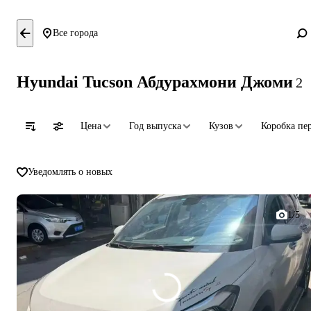
Все города
Hyundai Tucson Абдурахмони Джоми
2
Цена
Год выпуска
Кузов
Коробка пе
Уведомлять о новых
1/5