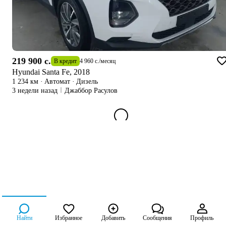
219 900 c.
В кредит
4 960 c.
/
месяц
Hyundai Santa Fe, 2018
1 234 км
·
Автомат
·
Дизель
3 недели назад
Джаббор Расулов
Найти
Избранное
Добавить
Сообщения
Профиль