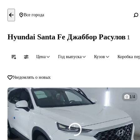
Все города
Hyundai Santa Fe Джаббор Расулов
1
Цена
Год выпуска
Кузов
Коробка пе
Уведомлять о новых
1/4