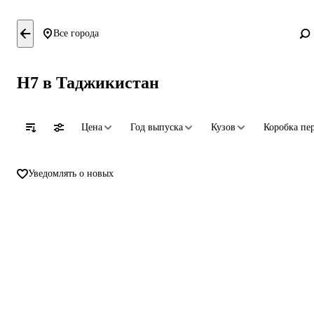
Все города
H7 в Таджикистан
Цена
Год выпуска
Кузов
Коробка пе
Уведомлять о новых