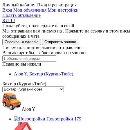
Личный кабинет
Вход и регистрация
Вход
Мои объявления
Мои настройки
Подать объявление
RU
TJ
Пожалуйста, подтвердите ваш email
Мы отправили вам письмо на
. Нажмите на ссылку в этом пись
сообщениях в чате.
Спасибо, я сделаю
Отправить заново
Письмо для подтверждения отправлено
Ваш аккаунт был заблокирован на somon.tj
Недавно вы искали
Aion Y, Бохтар (Курган-Тюбе)
Бохтар (Курган-Тюбе)
Aion Y
Новостройки
179