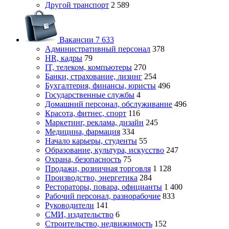
Другой транспорт
2 589
Вакансии
7 633
Административный персонал
378
HR, кадры
79
IT, телеком, компьютеры
270
Банки, страхование, лизинг
254
Бухгалтерия, финансы, юристы
496
Государственные службы
4
Домашний персонал, обслуживание
496
Красота, фитнес, спорт
116
Маркетинг, реклама, дизайн
245
Медицина, фармация
334
Начало карьеры, студенты
55
Образование, культура, искусство
247
Охрана, безопасность
75
Продажи, розничная торговля
1 128
Производство, энергетика
284
Рестораторы, повара, официанты
1 400
Рабочий персонал, разнорабочие
833
Руководители
141
СМИ, издательство
6
Строительство, недвижимость
152