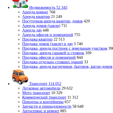
Недвижимость
52 345
Аренда комнат
768
Аренда квартир
21 249
Посуточная аренда квартир, домов
429
Аренда домов (хавли)
711
Аренда дач
448
Аренда офисов и помещений
755
Продажа квартир
22 513
Продажа домов (хавли) и дач
3 740
Продажа, аренда построек с земельным участком
39
Продажа, аренда гаражей и стоянок
109
Продажа офисов и помещений
844
Продажа отдельно стоящих зданий
33
Продажа, аренда вагончиков, бытовок, вагон-домов
Транспорт
114 052
Легковые автомобили
29 632
Мото транспорт
10 329
Коммерческий транспорт
11 312
Прицепы и контейнеры
657
Запчасти и принадлежности
58 648
Автосервис и ремонт
885