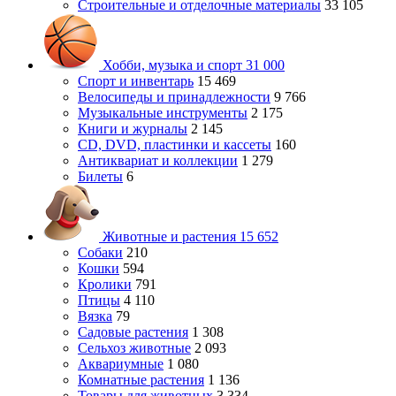
Строительные и отделочные материалы
33 105
Хобби, музыка и спорт
31 000
Спорт и инвентарь
15 469
Велосипеды и принадлежности
9 766
Музыкальные инструменты
2 175
Книги и журналы
2 145
CD, DVD, пластинки и кассеты
160
Антиквариат и коллекции
1 279
Билеты
6
Животные и растения
15 652
Собаки
210
Кошки
594
Кролики
791
Птицы
4 110
Вязка
79
Садовые растения
1 308
Сельхоз животные
2 093
Аквариумные
1 080
Комнатные растения
1 136
Товары для животных
3 334