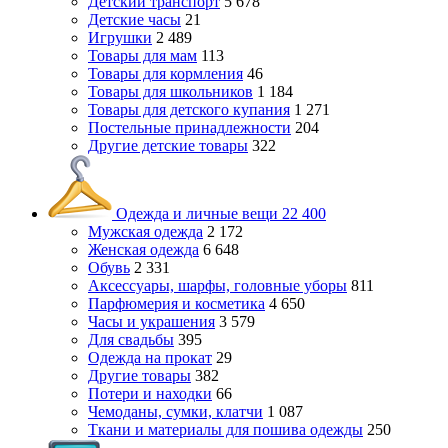
Детский транспорт
5 678
Детские часы
21
Игрушки
2 489
Товары для мам
113
Товары для кормления
46
Товары для школьников
1 184
Товары для детского купания
1 271
Постельные принадлежности
204
Другие детские товары
322
Одежда и личные вещи
22 400
Мужская одежда
2 172
Женская одежда
6 648
Обувь
2 331
Аксессуары, шарфы, головные уборы
811
Парфюмерия и косметика
4 650
Часы и украшения
3 579
Для свадьбы
395
Одежда на прокат
29
Другие товары
382
Потери и находки
66
Чемоданы, сумки, клатчи
1 087
Ткани и материалы для пошива одежды
250