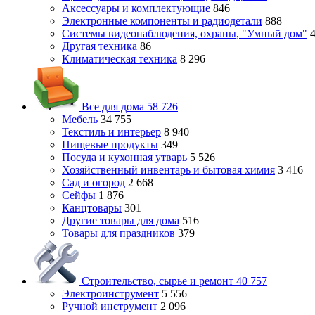
Аксессуары и комплектующие
846
Электронные компоненты и радиодетали
888
Системы видеонаблюдения, охраны, "Умный дом"
Другая техника
86
Климатическая техника
8 296
Все для дома
58 726
Мебель
34 755
Текстиль и интерьер
8 940
Пищевые продукты
349
Посуда и кухонная утварь
5 526
Хозяйственный инвентарь и бытовая химия
3 416
Сад и огород
2 668
Сейфы
1 876
Канцтовары
301
Другие товары для дома
516
Товары для праздников
379
Строительство, сырье и ремонт
40 757
Электроинструмент
5 556
Ручной инструмент
2 096