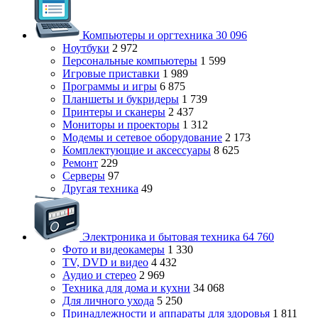
Компьютеры и оргтехника
30 096
Ноутбуки
2 972
Персональные компьютеры
1 599
Игровые приставки
1 989
Программы и игры
6 875
Планшеты и букридеры
1 739
Принтеры и сканеры
2 437
Мониторы и проекторы
1 312
Модемы и сетевое оборудование
2 173
Комплектующие и аксессуары
8 625
Ремонт
229
Серверы
97
Другая техника
49
Электроника и бытовая техника
64 760
Фото и видеокамеры
1 330
TV, DVD и видео
4 432
Аудио и стерео
2 969
Техника для дома и кухни
34 068
Для личного ухода
5 250
Принадлежности и аппараты для здоровья
1 811