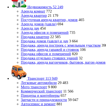
Недвижимость
52 249
Аренда комнат
772
Аренда квартир
21 179
Посуточная аренда квартир, домов
465
Аренда домов (хавли)
694
Аренда дач
454
Аренда офисов и помещений
735
Продажа квартир
22 585
Продажа домов (хавли) и дач
3 664
Продажа, аренда построек с земельным участком
39
Продажа, аренда гаражей и стоянок
106
Продажа офисов и помещений
820
Продажа отдельно стоящих зданий
32
Продажа, аренда вагончиков, бытовок, вагон-домов
Транспорт
113 949
Легковые автомобили
29 483
Мото транспорт
9 800
Коммерческий транспорт
11 566
Прицепы и контейнеры
657
Запчасти и принадлежности
59 047
Автосервис и ремонт
881