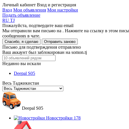
Личный кабинет
Вход и регистрация
Вход
Мои объявления
Мои настройки
Подать объявление
RU
TJ
Пожалуйста, подтвердите ваш email
Мы отправили вам письмо на
. Нажмите на ссылку в этом пись
сообщениях в чате.
Спасибо, я сделаю
Отправить заново
Письмо для подтверждения отправлено
Ваш аккаунт был заблокирован на somon.tj
Недавно вы искали
Deepal S05
Весь Таджикистан
Deepal S05
Новостройки
178