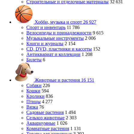
Строительные и отделочные материалы
32 631
Хобби, музыка и спорт
26 927
Спорт и инвентарь
11 786
Велосипеды и принадлежности
9 615
Музыкальные инструменты
2 006
Книги и журналы
2 154
CD, DVD, пластинки и кассеты
152
Антиквариат и коллекции
1 208
Билеты
6
Животные и растения
16 151
Собаки
226
Кошки
594
Кролики
836
Птицы
4 277
Вязка
76
Садовые растения
1 494
Сельхоз животные
2 303
Аквариумные
1 026
Комнатные растения
1 131
Товары для животных
3 292