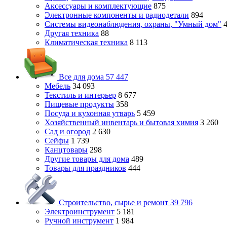
Аксессуары и комплектующие
875
Электронные компоненты и радиодетали
894
Системы видеонаблюдения, охраны, "Умный дом"
Другая техника
88
Климатическая техника
8 113
Все для дома
57 447
Мебель
34 093
Текстиль и интерьер
8 677
Пищевые продукты
358
Посуда и кухонная утварь
5 459
Хозяйственный инвентарь и бытовая химия
3 260
Сад и огород
2 630
Сейфы
1 739
Канцтовары
298
Другие товары для дома
489
Товары для праздников
444
Строительство, сырье и ремонт
39 796
Электроинструмент
5 181
Ручной инструмент
1 984