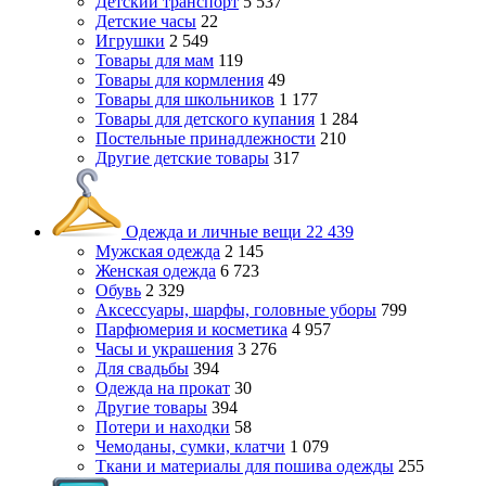
Детский транспорт
5 537
Детские часы
22
Игрушки
2 549
Товары для мам
119
Товары для кормления
49
Товары для школьников
1 177
Товары для детского купания
1 284
Постельные принадлежности
210
Другие детские товары
317
Одежда и личные вещи
22 439
Мужская одежда
2 145
Женская одежда
6 723
Обувь
2 329
Аксессуары, шарфы, головные уборы
799
Парфюмерия и косметика
4 957
Часы и украшения
3 276
Для свадьбы
394
Одежда на прокат
30
Другие товары
394
Потери и находки
58
Чемоданы, сумки, клатчи
1 079
Ткани и материалы для пошива одежды
255