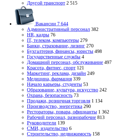
Другой транспорт
2 515
Вакансии
7 644
Административный персонал
382
HR, кадры
76
IT, телеком, компьютеры
279
Банки, страхование, лизинг
270
Бухгалтерия, финансы, юристы
498
Государственные службы
4
Домашний персонал, обслуживание
497
Красота, фитнес, спорт
121
Маркетинг, реклама, дизайн
249
Медицина, фармация
339
Начало карьеры, студенты
53
Образование, культура, искусство
242
Охрана, безопасность
73
Продажи, розничная торговля
1 134
Производство, энергетика
290
Рестораторы, повара, официанты
1 362
Рабочий персонал, разнорабочие
813
Руководители
139
СМИ, издательство
6
Строительство, недвижимость
158