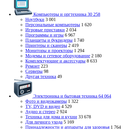
Компьютеры и оргтехника
30 258
Ноутбуки
3 001
Персональные компьютеры
1 620
Игровые приставки
2 034
Программы и игры
6 967
Планшеты и букридеры
1 740
Принтеры и сканеры
2 419
Мониторы и проекторы
1 294
Модемы и сетевое оборудование
2 180
Комплектующие и аксессуары
8 633
Ремонт
223
Серверы
98
Другая техника
49
Электроника и бытовая техника
64 064
Фото и видеокамеры
1 322
TV, DVD и видео
4 529
Аудио и стерео
2 924
Техника для дома и кухни
33 678
Для личного ухода
5 169
Принадлежности и аппараты для здоровья
1 764