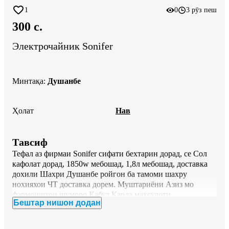
1
0
3 рӯз пеш
300 c.
Электрочайник Sonifer
Минтақа
:
Душанбе
Ҳолат
Нав
Тавсиф
Тефал аз фирмаи Sonifer сифати бехтарин дорад, се Сол 
кафолат дорад, 1850w мебошад, 1,8л мебошад, доставка 
дохили Шахри Душанбе ройгон ба тамоми шахру 
нохияхои ЧТ доставка дорем. Муштариёни Азиз мо 
фармоишхои шуморо Кабул Карда махсулоти 
Бештар нишон додан
фармоишдодаи шуморо Кабул Карда махсулоти 
фармоишдодаи шуморо дар муддати кутох ба чои 
хостаатон ройгон бурда мерасонем.