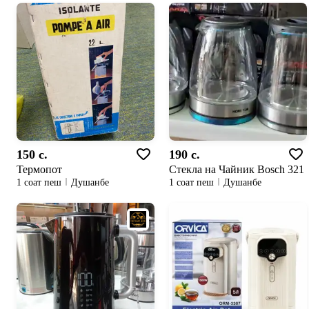
150 c.
190 c.
Термопот
Стекла на Чайник Bosch 321
1 соат пеш
Душанбе
1 соат пеш
Душанбе