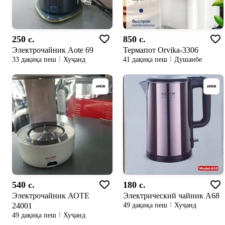
250 c.
850 c.
Электрочайник Аote 69
Термапот Orvika-3306
33 дақиқа пеш
Хуҷанд
41 дақиқа пеш
Душанбе
540 c.
180 c.
Электрочайник АОТЕ
Электрический чайник А68
24001
49 дақиқа пеш
Хуҷанд
49 дақиқа пеш
Хуҷанд