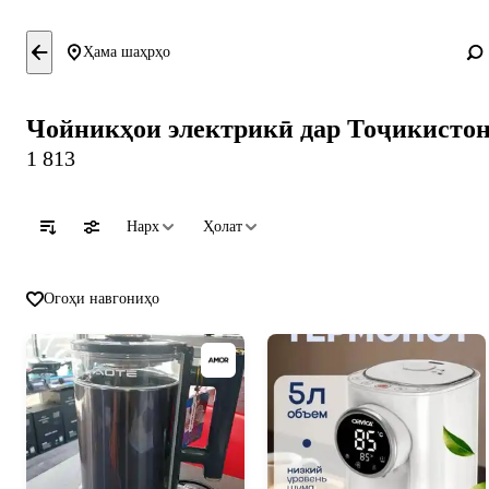
Ҳама шаҳрҳо
Чойникҳои электрикӣ дар Тоҷикисто
1 813
Нарх
Ҳолат
Огоҳи навгониҳо