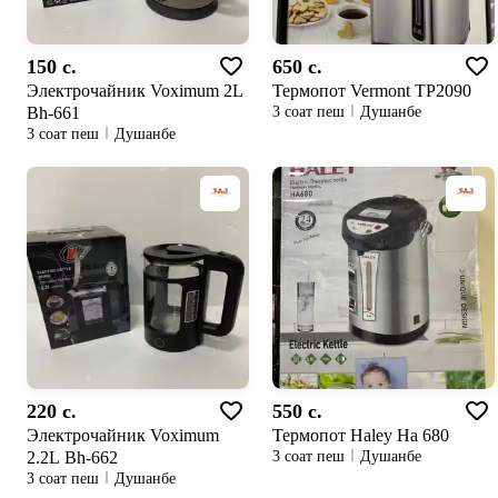
150 c.
650 c.
Электрочайник Voximum 2L
Термопот Vermont TP2090
Bh-661
3 соат пеш
Душанбе
3 соат пеш
Душанбе
220 c.
550 c.
Электрочайник Voximum
Термопот Haley Ha 680
2.2L Bh-662
3 соат пеш
Душанбе
3 соат пеш
Душанбе