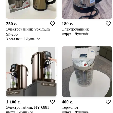
250 c.
180 c.
Электрочайник Voximum
Электрочайник
Sh-236
имрӯз
Душанбе
3 соат пеш
Душанбе
1 100 c.
400 c.
Электрочайник HY 6881
Термопот
имрӯз
Душанбе
имрӯз
Душанбе