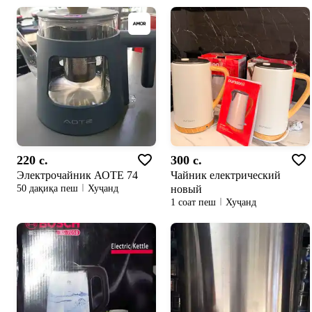
220 c.
300 c.
Электрочайник АОТЕ 74
Чайник електрический
новый
50 дақиқа пеш
Хуҷанд
1 соат пеш
Хуҷанд