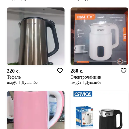
220 c.
280 c.
Тефаль
Электрочайник
имрӯз
Душанбе
имрӯз
Душанбе