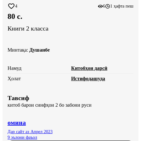
4
6
1 ҳафта пеш
80 c.
Книги 2 класса
Минтақа
:
Душанбе
Намуд
Китобҳои дарсӣ
Ҳолат
Истифодашуда
Тавсиф
китоб барои синфҳои 2 бо забони руси
омина
Дар сайт аз Апрел 2023
9 эълони фаъол