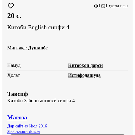
1
1 ҳафта пеш
20 c.
Китоби English синфи 4
Минтақа
:
Душанбе
Намуд
Китобҳои дарсӣ
Ҳолат
Истифодашуда
Тавсиф
Китоби Забони англисӣ синфи 4
Мағоза
Дар сайт аз Июл 2016
280 эълони фаъол