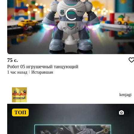
75 c.
Робот 05 игрушечный танцующий
1 час назад
Истаравшан
kenjagi
ТОП
1/3