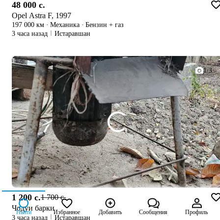
48 000 c.
Opel Astra F, 1997
197 000 км
·
Механика
·
Бензин + газ
3 часа назад
Истаравшан
1/3
1 200 c.
1 700 c.
Чодуи барки
Найти
Избранное
Добавить
Сообщения
Профиль
3 часа назад
Истаравшан