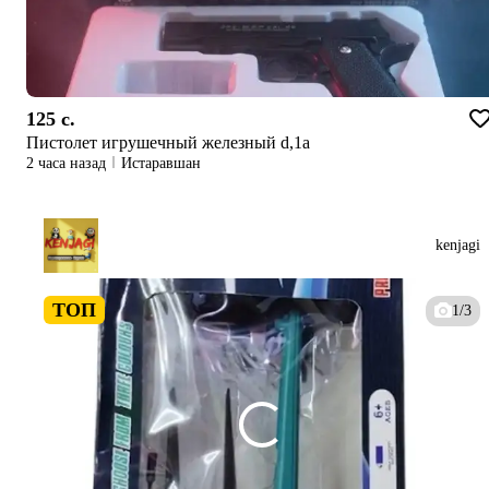
125 c.
Пистолет игрушечный железный d,1a
2 часа назад
Истаравшан
kenjagi
ТОП
1/3