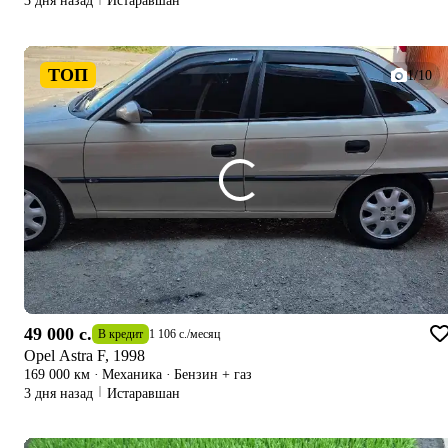
3 дня назад
Истаравшан
ТОП
1/10
49 000 c.
В кредит
1 106 c.
/
месяц
Opel Astra F, 1998
169 000 км
·
Механика
·
Бензин + газ
3 дня назад
Истаравшан