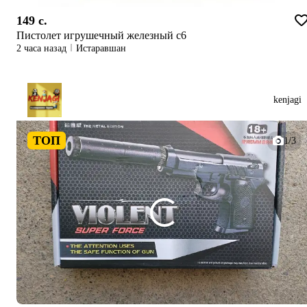
149 c.
Пистолет игрушечный железный с6
2 часа назад
Истаравшан
kenjagi
ТОП
1/3