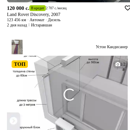
120 000 c.
В кредит
2 707 c.
/
месяц
Land Rover Discovery, 2007
123 456 км
·
Автомат
·
Дизель
2 дня назад
Истаравшан
Устои Кандисанер
ТОП
1/2