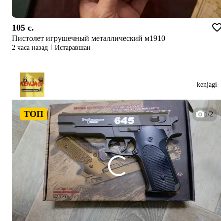
105 c.
Пистолет игрушечный металлический м1910
2 часа назад
Истаравшан
kenjagi
ТОП
1/2