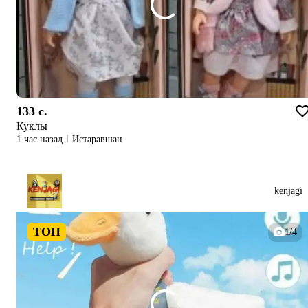
133 c.
Куклы
1 час назад
Истаравшан
kenjagi
ТОП
1/4