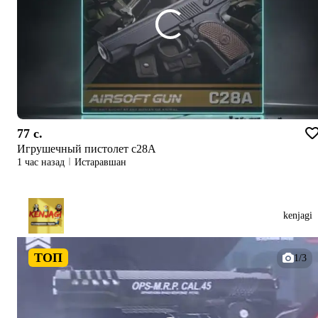
77 c.
Игрушечный пистолет с28А
1 час назад
Истаравшан
kenjagi
ТОП
1/3