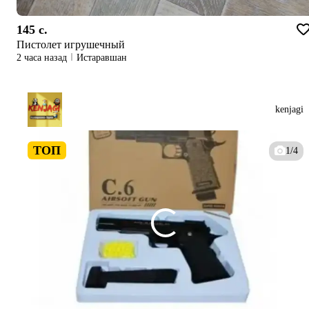
145 c.
Пистолет игрушечный
2 часа назад
Истаравшан
kenjagi
ТОП
1/4