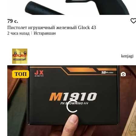
79 c.
Пистолет игрушечный железный Glock 43
2 часа назад
Истаравшан
kenjagi
ТОП
1/4