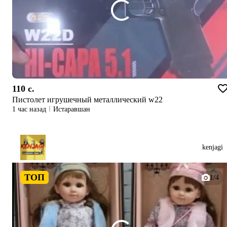
110 c.
Пистолет игрушечный металлический w22
1 час назад
Истаравшан
kenjagi
ТОП
1/4