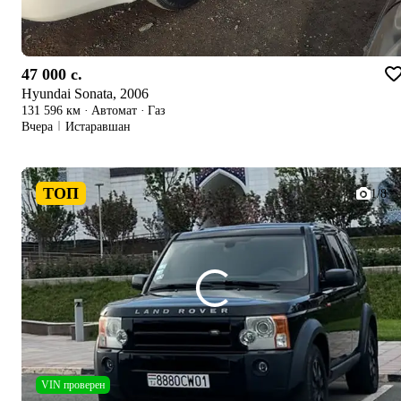
47 000 c.
Hyundai Sonata, 2006
131 596 км
·
Автомат
·
Газ
Вчера
Истаравшан
ТОП
1/8
VIN проверен