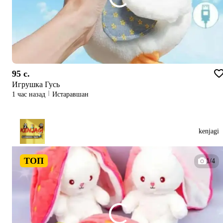
95 c.
Игрушка Гусь
1 час назад
Истаравшан
kenjagi
ТОП
1/4