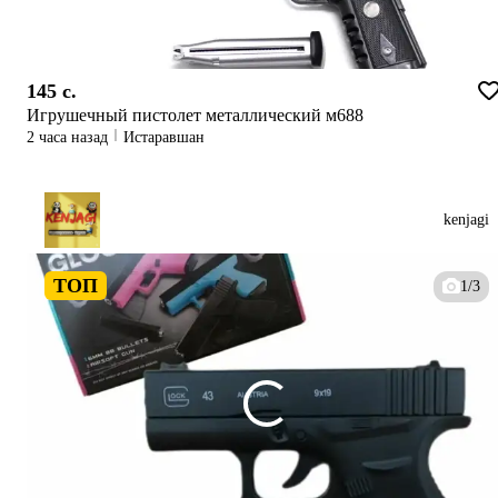
145 c.
Игрушечный пистолет металлический м688
2 часа назад
Истаравшан
kenjagi
ТОП
1/3