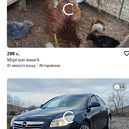
200 c.
Мурғҳои хонагӣ
41 минута назад
Истаравшан
1/4