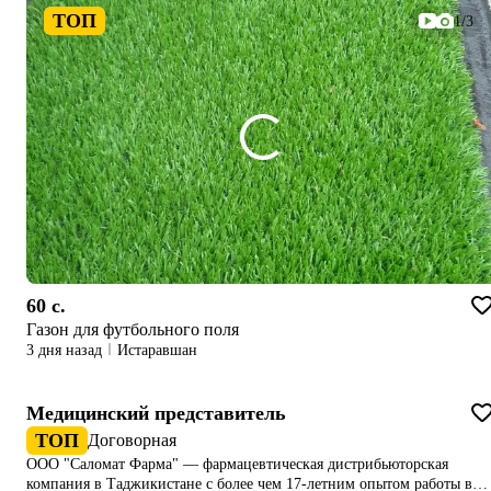
ТОП
1/3
60 c.
Газон для футбольного поля
3 дня назад
Истаравшан
Медицинский представитель
ТОП
Договорная
ООО "Саломат Фарма" — фармацевтическая дистрибьюторская
компания в Таджикистане с более чем 17-летним опытом работы в