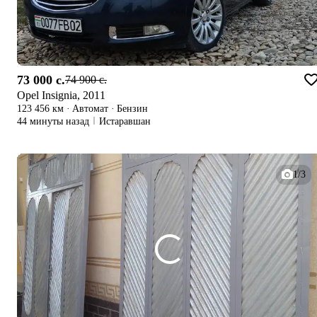
73 000 c.
74 900 c.
Opel Insignia, 2011
123 456 км
·
Автомат
·
Бензин
44 минуты назад
Истаравшан
1/3