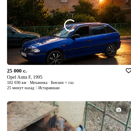
25 000 c.
Opel Astra F, 1995
102 030 км
·
Механика
·
Бензин + газ
25 минут назад
Истаравшан
1/7