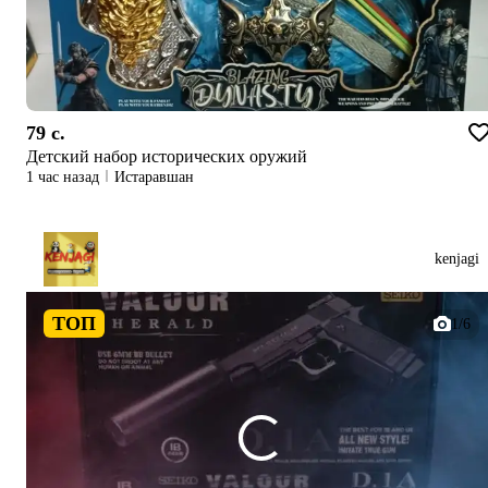
79 c.
Детский набор исторических оружий
1 час назад
Истаравшан
kenjagi
ТОП
1/6