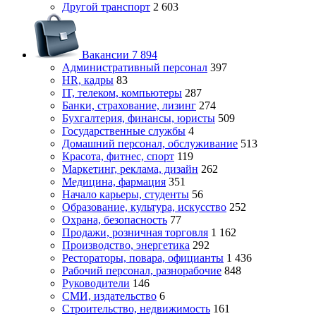
Другой транспорт
2 603
Вакансии
7 894
Административный персонал
397
HR, кадры
83
IT, телеком, компьютеры
287
Банки, страхование, лизинг
274
Бухгалтерия, финансы, юристы
509
Государственные службы
4
Домашний персонал, обслуживание
513
Красота, фитнес, спорт
119
Маркетинг, реклама, дизайн
262
Медицина, фармация
351
Начало карьеры, студенты
56
Образование, культура, искусство
252
Охрана, безопасность
77
Продажи, розничная торговля
1 162
Производство, энергетика
292
Рестораторы, повара, официанты
1 436
Рабочий персонал, разнорабочие
848
Руководители
146
СМИ, издательство
6
Строительство, недвижимость
161