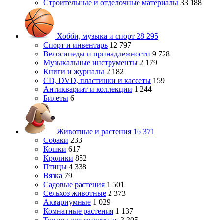
Строительные и отделочные материалы
33 188
Хобби, музыка и спорт
28 295
Спорт и инвентарь
12 797
Велосипеды и принадлежности
9 728
Музыкальные инструменты
2 179
Книги и журналы
2 182
CD, DVD, пластинки и кассеты
159
Антиквариат и коллекции
1 244
Билеты
6
Животные и растения
16 371
Собаки
233
Кошки
617
Кролики
852
Птицы
4 338
Вязка
79
Садовые растения
1 501
Сельхоз животные
2 373
Аквариумные
1 029
Комнатные растения
1 137
Товары для животных
3 305