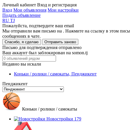
Личный кабинет
Вход и регистрация
Вход
Мои объявления
Мои настройки
Подать объявление
RU
TJ
Пожалуйста, подтвердите ваш email
Мы отправили вам письмо на
. Нажмите на ссылку в этом пись
сообщениях в чате.
Спасибо, я сделаю
Отправить заново
Письмо для подтверждения отправлено
Ваш аккаунт был заблокирован на somon.tj
Недавно вы искали
Коньки / ролики / самокаты, Пенджикент
Пенджикент
Коньки / ролики / самокаты
Новостройки
179