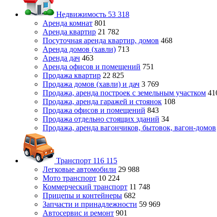
Недвижимость
53 318
Аренда комнат
801
Аренда квартир
21 782
Посуточная аренда квартир, домов
468
Аренда домов (хавли)
713
Аренда дач
463
Аренда офисов и помещений
751
Продажа квартир
22 825
Продажа домов (хавли) и дач
3 769
Продажа, аренда построек с земельным участком
41
Продажа, аренда гаражей и стоянок
108
Продажа офисов и помещений
843
Продажа отдельно стоящих зданий
34
Продажа, аренда вагончиков, бытовок, вагон-домов
Транспорт
116 115
Легковые автомобили
29 988
Мото транспорт
10 224
Коммерческий транспорт
11 748
Прицепы и контейнеры
682
Запчасти и принадлежности
59 969
Автосервис и ремонт
901