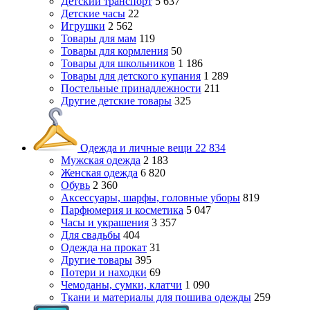
Детский транспорт
5 637
Детские часы
22
Игрушки
2 562
Товары для мам
119
Товары для кормления
50
Товары для школьников
1 186
Товары для детского купания
1 289
Постельные принадлежности
211
Другие детские товары
325
Одежда и личные вещи
22 834
Мужская одежда
2 183
Женская одежда
6 820
Обувь
2 360
Аксессуары, шарфы, головные уборы
819
Парфюмерия и косметика
5 047
Часы и украшения
3 357
Для свадьбы
404
Одежда на прокат
31
Другие товары
395
Потери и находки
69
Чемоданы, сумки, клатчи
1 090
Ткани и материалы для пошива одежды
259