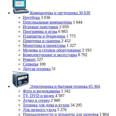
Компьютеры и оргтехника
30 639
Ноутбуки
3 036
Персональные компьютеры
1 644
Игровые приставки
2 059
Программы и игры
6 983
Планшеты и букридеры
1 775
Принтеры и сканеры
2 452
Мониторы и проекторы
1 327
Модемы и сетевое оборудование
2 193
Комплектующие и аксессуары
8 792
Ремонт
227
Серверы
100
Другая техника
51
Электроника и бытовая техника
65 304
Фото и видеокамеры
1 342
TV, DVD и видео
4 597
Аудио и стерео
2 960
Техника для дома и кухни
34 295
Для личного ухода
5 276
Принадлежности и аппараты для здоровья
1 804