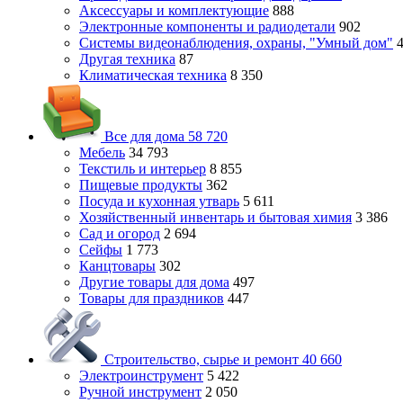
Аксессуары и комплектующие
888
Электронные компоненты и радиодетали
902
Системы видеонаблюдения, охраны, "Умный дом"
Другая техника
87
Климатическая техника
8 350
Все для дома
58 720
Мебель
34 793
Текстиль и интерьер
8 855
Пищевые продукты
362
Посуда и кухонная утварь
5 611
Хозяйственный инвентарь и бытовая химия
3 386
Сад и огород
2 694
Сейфы
1 773
Канцтовары
302
Другие товары для дома
497
Товары для праздников
447
Строительство, сырье и ремонт
40 660
Электроинструмент
5 422
Ручной инструмент
2 050