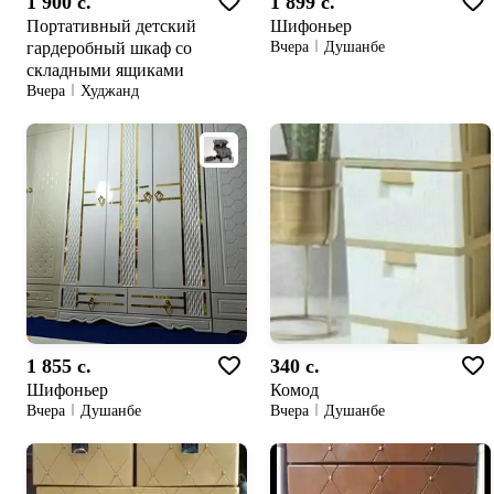
1 900 c.
1 899 c.
Портативный детский
Шифоньер
гардеробный шкаф со
Вчера
Душанбе
складными ящиками
Вчера
Худжанд
1 855 c.
340 c.
Шифоньер
Комод
Вчера
Душанбе
Вчера
Душанбе