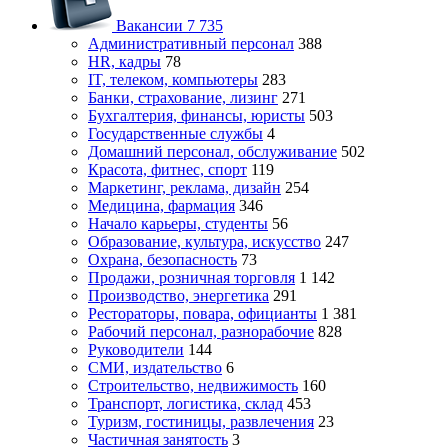
Вакансии
7 735
Административный персонал
388
HR, кадры
78
IT, телеком, компьютеры
283
Банки, страхование, лизинг
271
Бухгалтерия, финансы, юристы
503
Государственные службы
4
Домашний персонал, обслуживание
502
Красота, фитнес, спорт
119
Маркетинг, реклама, дизайн
254
Медицина, фармация
346
Начало карьеры, студенты
56
Образование, культура, искусство
247
Охрана, безопасность
73
Продажи, розничная торговля
1 142
Производство, энергетика
291
Рестораторы, повара, официанты
1 381
Рабочий персонал, разнорабочие
828
Руководители
144
СМИ, издательство
6
Строительство, недвижимость
160
Транспорт, логистика, склад
453
Туризм, гостиницы, развлечения
23
Частичная занятость
3