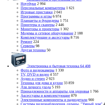
Ноутбуки
2 994
Персональные компьютеры
1 621
Игровые приставки
2 041
Программы и игры
6 974
Планшеты и букридеры
1 751
Принтеры и сканеры
2 446
Мониторы и проекторы
1 302
Модемы и сетевое оборудование
2 188
Комплектующие и аксессуары
8 716
Ремонт
224
Серверы
98
Другая техника
50
Электроника и бытовая техника
64 408
Фото и видеокамеры
1 330
TV, DVD и видео
4 557
Аудио и стерео
2 923
Техника для дома и кухни
33 859
Для личного ухода
5 193
Принадлежности и аппараты для здоровья
1 766
Аксессуары и комплектующие
879
Электронные компоненты и радиодетали
900
Системы видеонаблюдения, охраны, "Умный дом"