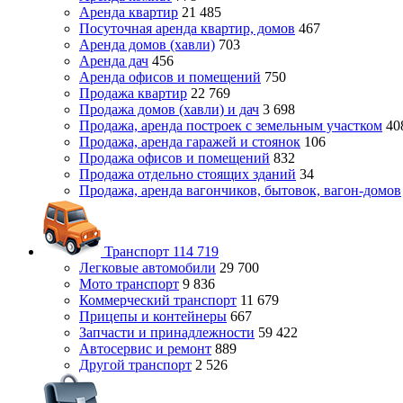
Аренда квартир
21 485
Посуточная аренда квартир, домов
467
Аренда домов (хавли)
703
Аренда дач
456
Аренда офисов и помещений
750
Продажа квартир
22 769
Продажа домов (хавли) и дач
3 698
Продажа, аренда построек с земельным участком
40
Продажа, аренда гаражей и стоянок
106
Продажа офисов и помещений
832
Продажа отдельно стоящих зданий
34
Продажа, аренда вагончиков, бытовок, вагон-домов
Транспорт
114 719
Легковые автомобили
29 700
Мото транспорт
9 836
Коммерческий транспорт
11 679
Прицепы и контейнеры
667
Запчасти и принадлежности
59 422
Автосервис и ремонт
889
Другой транспорт
2 526