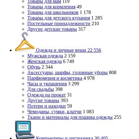
Товары для мам
119
Товары для кормления
49
Товары для школьников
1 178
Товары для детского купания
1 285
Постельные принадлежности
210
Другие детские товары
317
Одежда и личные вещи
22 556
Мужская одежда
2 159
Женская одежда
6 749
Обувь
2 344
Аксессуары, шарфы, головные уборы
808
Парфюмерия и косметика
4 978
Часы и украшения
3 299
Для свадьбы
398
Одежда на прокат
31
Другие товары
393
Потери и находки
59
Чемоданы, сумки, клатчи
1 083
Ткани и материалы для пошива одежды
255
Компьютеры и оргтехника
30 405