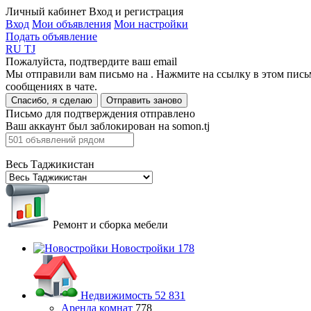
Личный кабинет
Вход и регистрация
Вход
Мои объявления
Мои настройки
Подать объявление
RU
TJ
Пожалуйста, подтвердите ваш email
Мы отправили вам письмо на
. Нажмите на ссылку в этом пись
сообщениях в чате.
Спасибо, я сделаю
Отправить заново
Письмо для подтверждения отправлено
Ваш аккаунт был заблокирован на somon.tj
Весь Таджикистан
Ремонт и сборка мебели
Новостройки
178
Недвижимость
52 831
Аренда комнат
778