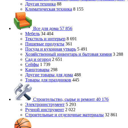
Другая техника
88
Климатическая техника
8 155
Все для дома
57 856
Мебель
34 404
Текстиль и интерьер
8 691
Пищевые продукты
361
Посуда и кухонная утварь
5 491
Хозяйственный инвентарь и бытовая химия
3 288
Сад и огород
2 651
Сейфы
1 739
Канцтовары
298
Другие товары для дома
488
Товары для праздников
445
Строительство, сырье и ремонт
40 176
Электроинструмент
5 293
Ручной инструмент
2 022
Строительные и отделочные материалы
32 861