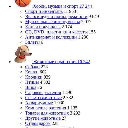
Хобби, музыка и спорт
27 244
Спорт и инвентарь
11 953
Велосипеды и принадлежности
9 649
Музыкальные инструменты
2 077
Книги и журналы
2 174
CD, DVD, пластинки и кассеты
155
Антиквариат и коллекции
1 230
Билеты
6
Животные и растения
16 242
Собаки
228
Кошки
602
Кролики
839
Птицы
4 302
Вязка
76
Садовые растения
1 496
Сельхоз животные
2 332
Аквариумные
1 030
Комнатные растения
1 135
Товары для животных
3 293
Другие животные
27
Отдам даром
228