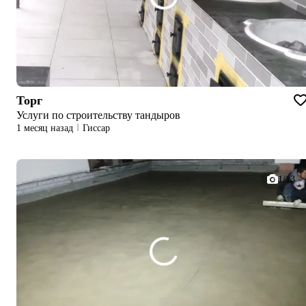
Торг
Услуги по строительству тандыров
1 месяц назад
Гиссар
1/13