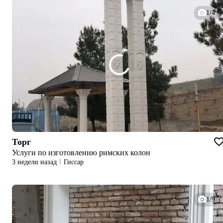
1/4
Торг
Услуги по изготовлению римских колон
3 недели назад
Гиссар
1/9