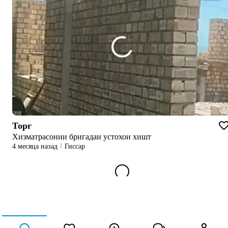
Торг
Хизматрасонии бригадаи устохои хишт
4 месяца назад
Гиссар