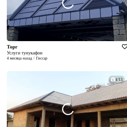
Торг
Услуги тунукафон
4 месяца назад
Гиссар
1/13