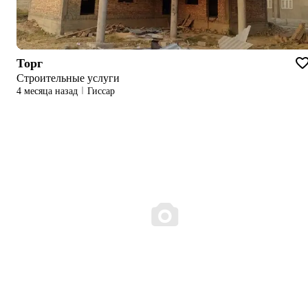
Торг
Строительные услуги
4 месяца назад
Гиссар