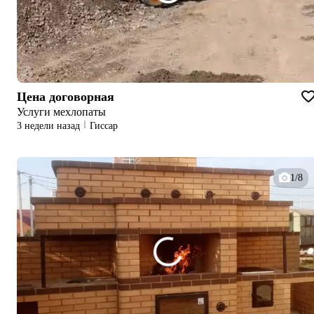
Цена договорная
Услуги мехлопаты
3 недели назад
Гиссар
1/8