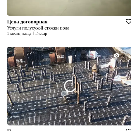
Цена договорная
Услуги полусухой стяжки пола
1 месяц назад
Гиссар
1/16