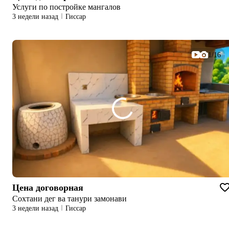
Услуги по постройке мангалов
3 недели назад
Гиссар
1/16
Цена договорная
Сохтани дег ва танури замонави
3 недели назад
Гиссар