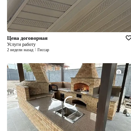
Цена договорная
Услуги работу
2 недели назад
Гиссар
1/4