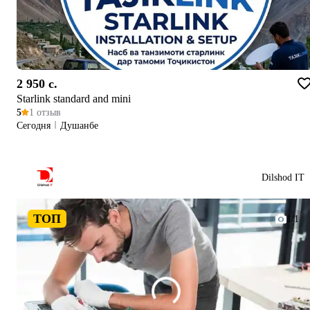
2 950 c.
Starlink standard and mini
5
1 отзыв
Сегодня
Душанбе
Dilshod IT
ТОП
1/1