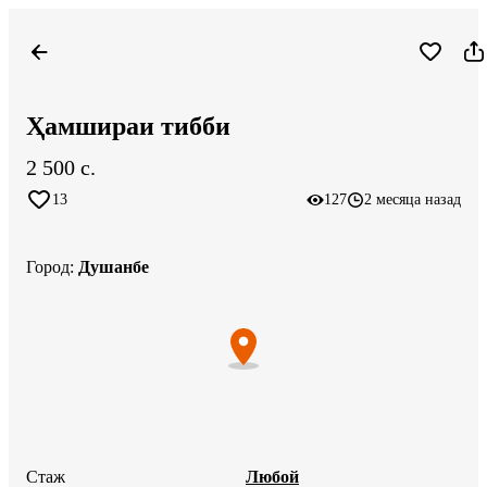
Ҳамшираи тибби
2 500 c.
13
127
2 месяца назад
Город
:
Душанбе
Стаж
Любой