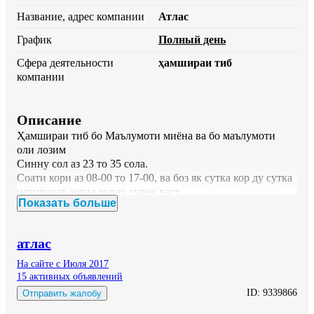
Название, адрес компании
Атлас
График
Полный день
Сфера деятельности
ҳамшираи тиб
компании
Описание
Ҳамшираи тиб бо Маълумоти миёна ва бо маълумоти 
оли лозим

Синну сол аз 23 то 35 сола. 

Соати кори аз 08-00 то 17-00, ва боз як сутка кор ду сутка 
истироҳат дорад хурду хурок ҳаст.

Показать больше
Маош аз 2500 сар мешавад.

барои тамос:

918230908 :  (ватсап)

атлас
 :780110908:

 Сурога: Автовакзал.
На сайте с Июля 2017
15 активных объявлений
ID:
9339866
Отправить жалобу