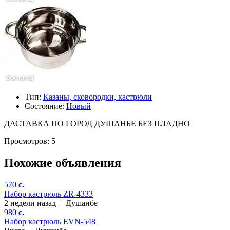
Тип:
Казаны, сковородки, кастрюли
Состояние:
Новый
ДАСТАВКА ПО ГОРОД ДУШАНБЕ БЕЗ ПЛАДНО
Просмотров: 5
Похожие объявления
570
c.
Набор кастрюль ZR-4333
2 недели назад
|
Душанбе
980
c.
Набор кастрюль EVN-548