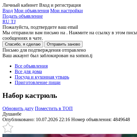
Личный кабинет
Вход и регистрация
Вход
Мои объявления
Мои настройки
Подать объявление
RU
TJ
Пожалуйста, подтвердите ваш email
Мы отправили вам письмо на
. Нажмите на ссылку в этом пись
сообщениях в чате.
Спасибо, я сделаю
Отправить заново
Письмо для подтверждения отправлено
Ваш аккаунт был заблокирован на somon.tj
Все объявления
Все для дома
Посуда и кухонная утварь
Приготовление пищи
Набор кастрюль
Обновить дату
Поместить в ТОП
Душанбе
Опубликовано: 10.07.2026 22:16
Номер объявления:
4849648