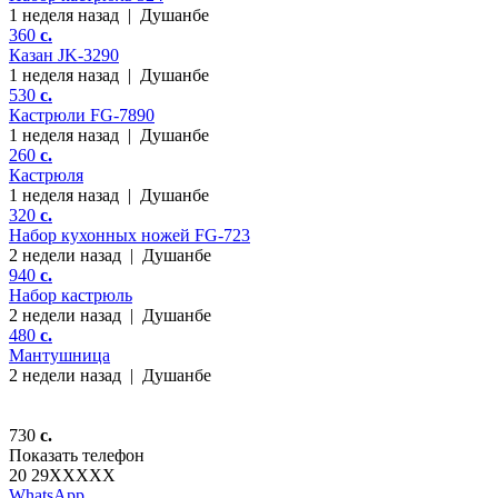
1 неделя назад
|
Душанбе
360
c.
Казан JK-3290
1 неделя назад
|
Душанбе
530
c.
Кастрюли FG-7890
1 неделя назад
|
Душанбе
260
c.
Кастрюля
1 неделя назад
|
Душанбе
320
c.
Набор кухонных ножей FG-723
2 недели назад
|
Душанбе
940
c.
Набор кастрюль
2 недели назад
|
Душанбе
480
c.
Мантушница
2 недели назад
|
Душанбе
730
c.
Показать телефон
20 29
XXXXX
WhatsApp