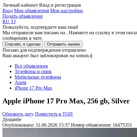
Личный кабинет
Вход и регистрация
Вход
Мои объявления
Мои настройки
Подать объявление
RU
TJ
Пожалуйста, подтвердите ваш email
Мы отправили вам письмо на
. Нажмите на ссылку в этом пись
сообщениях в чате.
Спасибо, я сделаю
Отправить заново
Письмо для подтверждения отправлено
Ваш аккаунт был заблокирован на somon.tj
Все объявления
Телефоны и связь
Мобильные телефоны
Apple
iPhone 17 Pro Max
Apple iPhone 17 Pro Max, 256 gb, Silver
Обновить дату
Поместить в ТОП
Душанбе
Опубликовано: 11.06.2026 15:37
Номер объявления:
16475351