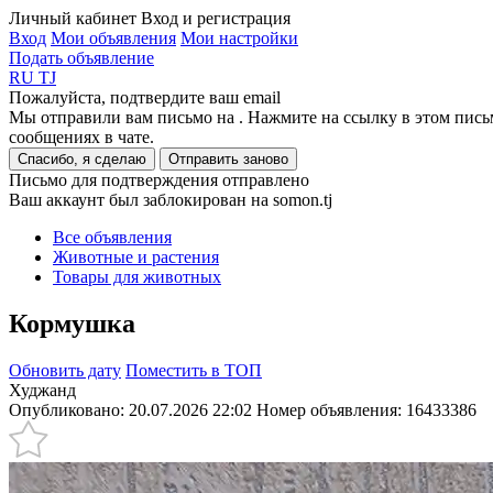
Личный кабинет
Вход и регистрация
Вход
Мои объявления
Мои настройки
Подать объявление
RU
TJ
Пожалуйста, подтвердите ваш email
Мы отправили вам письмо на
. Нажмите на ссылку в этом пись
сообщениях в чате.
Спасибо, я сделаю
Отправить заново
Письмо для подтверждения отправлено
Ваш аккаунт был заблокирован на somon.tj
Все объявления
Животные и растения
Товары для животных
Кормушка
Обновить дату
Поместить в ТОП
Худжанд
Опубликовано: 20.07.2026 22:02
Номер объявления:
16433386