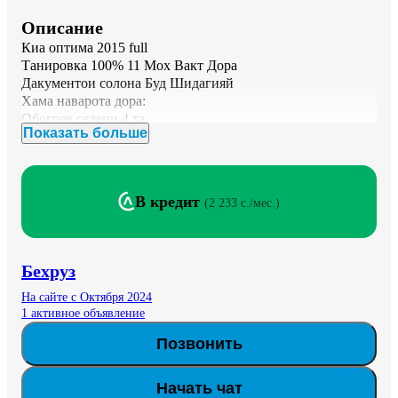
Описание
Киа оптима 2015 full 

Танировка 100% 11 Мох Вакт Дора

Дакументои солона Буд Шидагияй

Хама наварота дора:

Обогрев седени 4 та

Показать больше
Вентилятца 2 таи пеш

Старт-стоп

Памят сидени, лифт сидени

Кажанный салон

В кредит
(
2 233 c./мес.
)
Панарама

Обогрев руля

Датчик слепых зон

Бесключевой доступ 

Бехруз
Пробег 137000мил

Вин код кати задаги нест
На сайте с Октября 2024
1 активное объявление
Позвонить
Начать чат