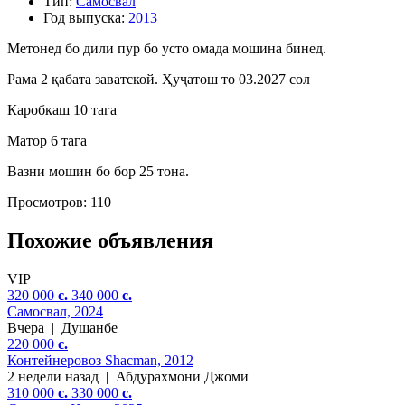
Тип:
Самосвал
Год выпуска:
2013
Метонед бо дили пур бо усто омада мошина бинед.
Рама 2 қабата заватской. Ҳуҷатош то 03.2027 сол
Каробкаш 10 тага
Матор 6 тага
Вазни мошин бо бор 25 тона.
Просмотров: 110
Похожие объявления
VIP
320 000
c.
340 000
c.
Самосвал, 2024
Вчера
|
Душанбе
220 000
c.
Контейнеровоз Shacman, 2012
2 недели назад
|
Абдурахмони Джоми
310 000
c.
330 000
c.