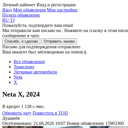
Личный кабинет
Вход и регистрация
Вход
Мои объявления
Мои настройки
Подать объявление
RU
TJ
Пожалуйста, подтвердите ваш email
Мы отправили вам письмо на
. Нажмите на ссылку в этом пись
сообщениях в чате.
Спасибо, я сделаю
Отправить заново
Письмо для подтверждения отправлено
Ваш аккаунт был заблокирован на somon.tj
Все объявления
Транспорт
Легковые автомобили
Neta
X
Neta X, 2024
В кредит
1 128 c./мес.
Обновить дату
Поместить в ТОП
Душанбе
Опубликовано: 21.06.2026 19:07
Номер объявления:
15903300