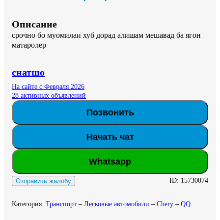
Описание
срочно бо муомилаи хуб дорад алишам мешавад ба ягон 
матаролер
снатшо
На сайте с Февраля 2026
28 активных объявлений
Позвонить
Начать чат
Whatsapp
ID:
15730074
Отправить жалобу
Категория
:
Транспорт
–
Легковые автомобили
–
Chery
–
QQ