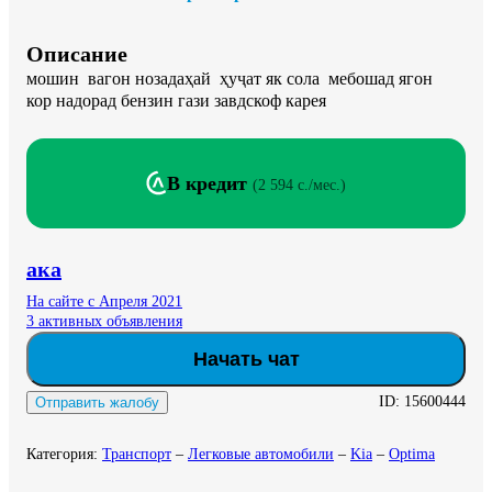
Описание
мошин  вагон нозадаҳай  ҳуҷат як сола  мебошад ягон 
кор надорад бензин гази завдскоф карея
В кредит
(
2 594 c./мес.
)
ака
На сайте с Апреля 2021
3 активных объявления
Начать чат
ID:
15600444
Отправить жалобу
Категория
:
Транспорт
–
Легковые автомобили
–
Kia
–
Optima