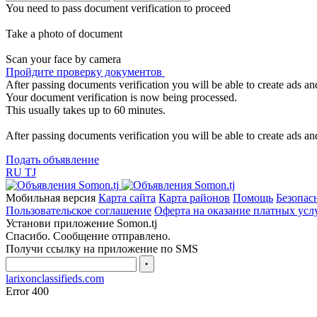
You need to pass document verification to proceed
Take a photo of document
Scan your face by camera
Пройдите проверку документов
After passing documents verification you will be able to create ads and
Your document verification is now being processed.
This usually takes up to 60 minutes.
After passing documents verification you will be able to create ads and
Подать объявление
RU
TJ
Мобильная версия
Карта сайта
Карта районов
Помощь
Безопас
Пользовательское соглашение
Оферта на оказание платных усл
Установи приложение Somon.tj
Спасибо. Сообщение отправлено.
Получи ссылку на приложение по SMS
‣
larixonclassifieds.com
Error 400