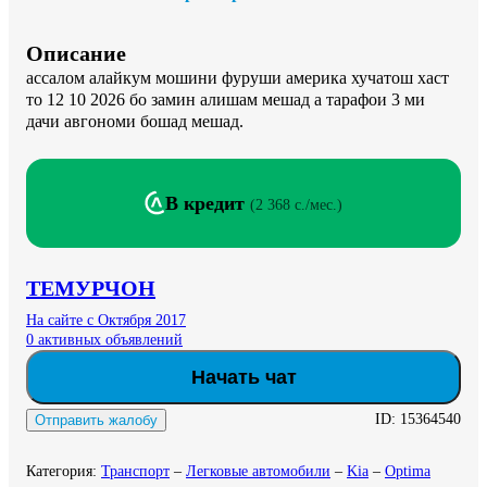
Описание
ассалом алайкум мошини фуруши америка хучатош хаст 
то 12 10 2026 бо замин алишам мешад а тарафои 3 ми 
дачи авгономи бошад мешад.
В кредит
(
2 368 c./мес.
)
ТЕМУРЧОН
На сайте с Октября 2017
0 активных объявлений
Начать чат
ID:
15364540
Отправить жалобу
Категория
:
Транспорт
–
Легковые автомобили
–
Kia
–
Optima