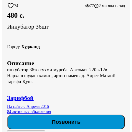
74
77
2 месяца назад
480 c.
Инкубатор 36шт
Город
:
Худжанд
Описание
инкубатор 36то тухми мурғба. Автомат. 220в-12в.  
Нархаш шудаш ҳамин, арзон намешад. Адрес Матаиб 
тарафи Қуш.
Зарифбой
На сайте с Апреля 2016
84 активных объявления
Позвонить