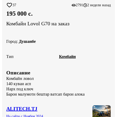
37
2791
2 недели назад
195 000 c.
Комбайн Lovol G70 на заказ
Город
:
Душанбе
Тип
Комбайн
Описание
Комбайн ловол 

140 куваи асп 

Нарх под ключ 

Барои малумоти бештар ватсап барои алока
ALITECH.TJ
На сайте с Ноября 2024