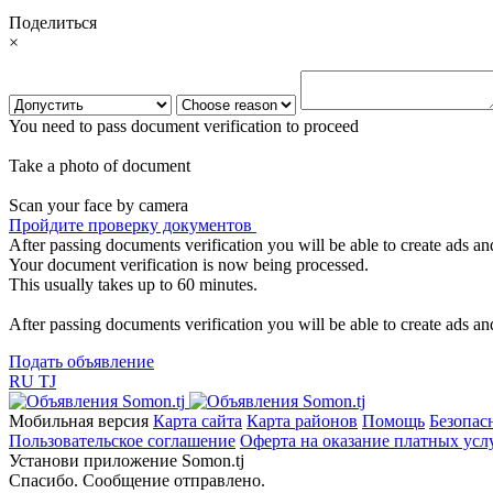
Поделиться
×
You need to pass document verification to proceed
Take a photo of document
Scan your face by camera
Пройдите проверку документов
After passing documents verification you will be able to create ads and
Your document verification is now being processed.
This usually takes up to 60 minutes.
After passing documents verification you will be able to create ads and
Подать объявление
RU
TJ
Мобильная версия
Карта сайта
Карта районов
Помощь
Безопас
Пользовательское соглашение
Оферта на оказание платных усл
Установи приложение Somon.tj
Спасибо. Сообщение отправлено.