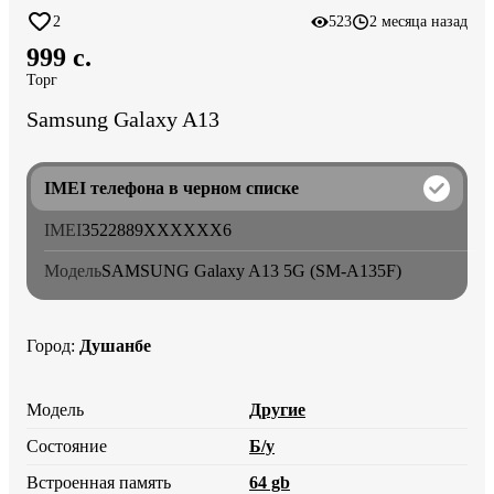
2
523
2 месяца назад
999 c.
Торг
Samsung Galaxy A13
IMEI телефона в черном списке
IMEI
3522889
XXXXXX
6
Модель
SAMSUNG Galaxy A13 5G (SM-A135F)
Город
:
Душанбе
Модель
Другие
Состояние
Б/у
Встроенная память
64 gb