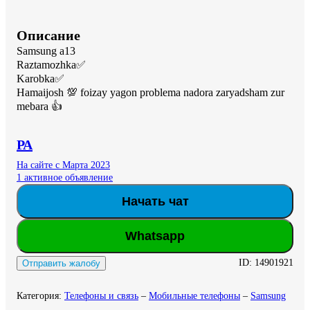
Описание
Samsung a13

Raztamozhka✅

Karobka✅

Hamaijosh 💯 foizay yagon problema nadora zaryadsham zur 
mebara 👍
РА
На сайте с Марта 2023
1 активное объявление
Начать чат
Whatsapp
ID:
14901921
Отправить жалобу
Категория
:
Телефоны и связь
–
Мобильные телефоны
–
Samsung