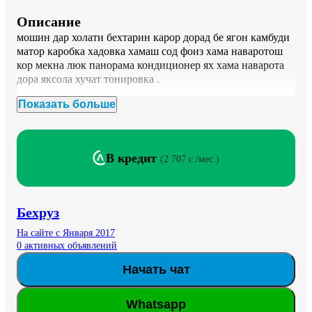
Описание
мошин дар холати бехтарин карор дорад бе ягон камбуди 
матор каробка хадовка хамаш сод фоиз хама наваротош 
кор мекна люк панорама кондиционер ях хама наварота 
дора яксола хучат тонировка .

Показать больше
срочно срочно...
В кредит
(
2 707 c./мес.
)
Бехруз
На сайте с Января 2017
0 активных объявлений
Начать чат
Whatsapp