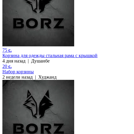
75
c.
Корзина для одежды стальная рама с крышкой
4 дня назад
|
Душанбе
20
c.
Набор корзины
2 недели назад
|
Худжанд