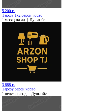
5 200
c.
Тарозу 1х2 барои чорво
1 месяц назад
|
Душанбе
3 888
c.
Тарозу барои чорво
1 неделя назад
|
Душанбе