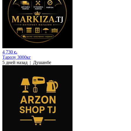
4 730
c.
Тарозу 3000кг
5 дней назад
|
Душанбе