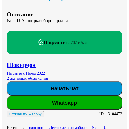
Описание
Neta U Аз ширкат баровардаги
В кредит
(
2 707 c./мес.
)
Шокирҷон
На сайте с Июня 2022
2 активных объявления
Начать чат
Whatsapp
ID:
13104472
Отправить жалобу
Категория
:
Транспорт
–
Легковые автомобили
–
Neta
–
U