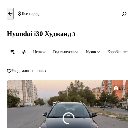
Все города
Hyundai i30 Худжанд
3
Цена
Год выпуска
Кузов
Коробка пе
Уведомлять о новых
1/9