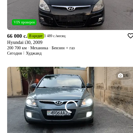
VIN проверен
66 000 c.
В кредит
1 489 c.
/
месяц
Hyundai i30, 2009
200 700 км
·
Механика
·
Бензин + газ
Сегодня
Худжанд
1/6