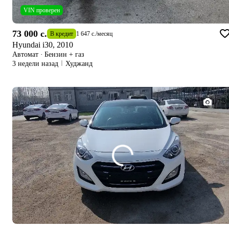
VIN проверен
73 000 c.
В кредит
1 647 c.
/
месяц
Hyundai i30, 2010
Автомат
·
Бензин + газ
3 недели назад
Худжанд
1/7