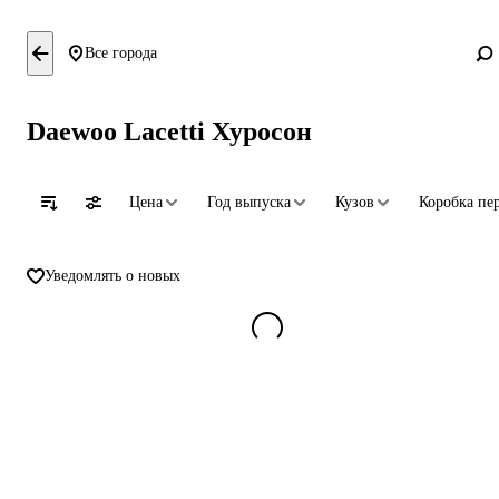
Все города
Daewoo Lacetti Хуросон
Цена
Год выпуска
Кузов
Коробка пе
Уведомлять о новых