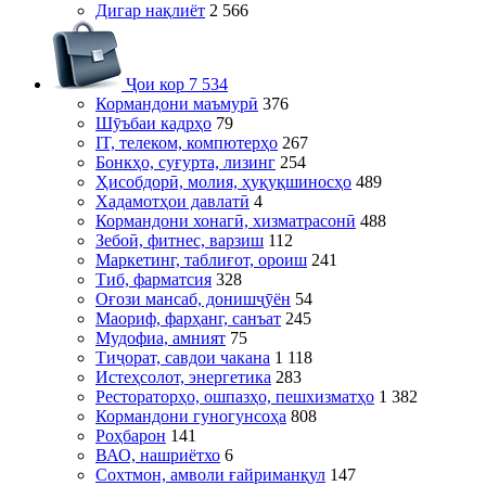
Дигар нақлиёт
2 566
Ҷои кор
7 534
Кормандони маъмурӣ
376
Шӯъбаи кадрҳо
79
IT, телеком, компютерҳо
267
Бонкҳо, суғурта, лизинг
254
Ҳисобдорӣ, молия, ҳуқуқшиносҳо
489
Хадамотҳои давлатӣ
4
Кормандони хонагӣ, хизматрасонӣ
488
Зебоӣ, фитнес, варзиш
112
Маркетинг, таблиғот, ороиш
241
Тиб, фарматсия
328
Оғози мансаб, донишҷӯён
54
Маориф, фарҳанг, санъат
245
Мудофиа, амният
75
Тиҷорат, савдои чакана
1 118
Истеҳсолот, энергетика
283
Рестораторҳо, ошпазҳо, пешхизматҳо
1 382
Кормандони гуногунсоҳа
808
Роҳбарон
141
ВАО, нашриётхо
6
Сохтмон, амволи ғайриманқул
147