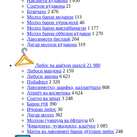
Нақлиёти кӯдакона
5 650
Соатҳои кӯдакона
21
Бозичаҳо
2 476
Молҳо барои модарон
113
Молҳо барои хӯрокдиҳӣ
46
Молҳо барои мактаббачагон
1 177
Молҳо барои оббозии кӯдакон
1 270
Лавозимоти бистарӣ
204
Дигар молҳои кӯдакона
319
Либос ва ашёҳои шахсӣ
21 980
Либоси мардона
2 159
Либоси занона
6 621
Пойафзол
2 320
Лавозимотҳо, шарфҳо, каллапӯшҳо
808
Атриёт ва косметика
4 624
Соатҳо ва зинат
3 248
Барои тӯй
390
Иҷораи либос
30
Дигар молҳо
382
Молҳои гумшуда ва ёфтшуда
65
Ҷомадонҳо, ҷузвадонҳо, клатчҳо
1 085
Матоъ ва лавозимот барои дӯхтани либос
248