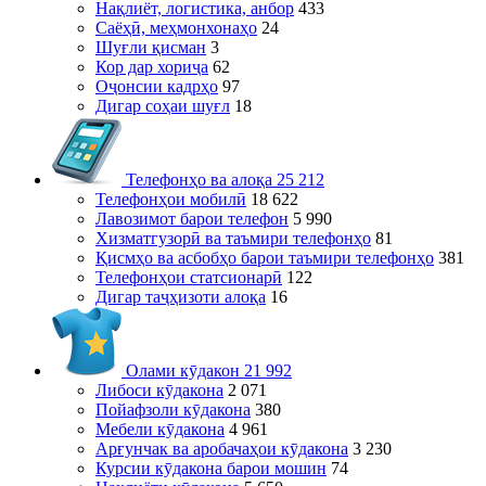
Нақлиёт, логистика, анбор
433
Саёҳӣ, меҳмонхонаҳо
24
Шуғли қисман
3
Кор дар хориҷа
62
Оҷонсии кадрҳо
97
Дигар соҳаи шуғл
18
Телефонҳо ва алоқа
25 212
Телефонҳои мобилӣ
18 622
Лавозимот барои телефон
5 990
Хизматгузорӣ ва таъмири телефонҳо
81
Қисмҳо ва асбобҳо барои таъмири телефонҳо
381
Телефонҳои статсионарӣ
122
Дигар таҷҳизоти алоқа
16
Олами кӯдакон
21 992
Либоси кӯдакона
2 071
Пойафзоли кӯдакона
380
Мебели кӯдакона
4 961
Арғунчак ва аробачаҳои кӯдакона
3 230
Курсии кӯдакона барои мошин
74