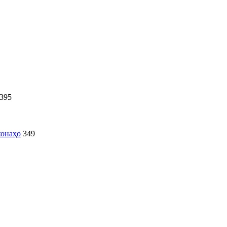
395
хонаҳо
349