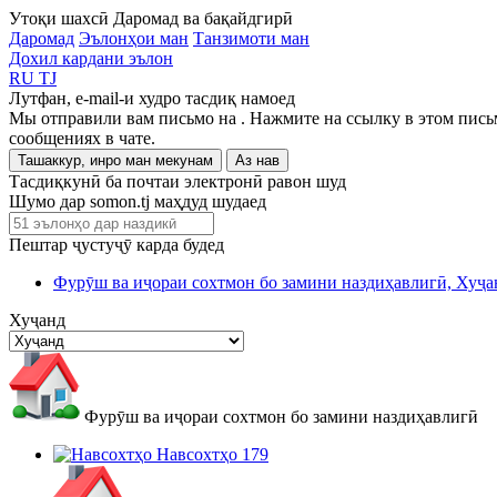
Утоқи шахсӣ
Даромад ва бақайдгирӣ
Даромад
Эълонҳои ман
Танзимоти ман
Дохил кардани эълон
RU
TJ
Лутфан, e-mail-и худро тасдиқ намоед
Мы отправили вам письмо на
. Нажмите на ссылку в этом пись
сообщениях в чате.
Ташаккур, инро ман мекунам
Аз нав
Тасдиқкунӣ ба почтаи электронӣ равон шуд
Шумо дар somon.tj маҳдуд шудаед
Пештар ҷустуҷӯ карда будед
Фурӯш ва иҷораи сохтмон бо замини наздиҳавлигӣ, Хуҷа
Хуҷанд
Фурӯш ва иҷораи сохтмон бо замини наздиҳавлигӣ
Навсохтҳо
179