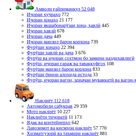
Амволи ғайриманқул
52 048
Иҷораи ҳуҷраҳо
772
Иҷораи хонаҳо
21 177
Иҷораи якшабонарӯзаи хона, ҳавлӣ
445
Иҷораи ҳавлӣ
678
Иҷораи дача
449
Иҷораи манзил барои корхона
739
Фурӯши хонаҳо
22 394
Фурӯши ҳавлӣ ва дача
3 676
Фурӯш ва иҷораи сохтмон бо замини наздиҳавлигӣ
Фурӯш, иҷораи гараж ва таваққуфгоҳ
108
Фурӯши манзил барои корхона
833
Фурӯши бинои алоҳида истода
33
Фурӯш, иҷораи вагон, хоначаи муваққатӣ ва вагон-
Нақлиёт
112 618
Автомобили сабукрав
29 359
Мото нақлиёт
10 227
Нақлиёти тиҷоратӣ
11 173
Ядак ва контейнерҳо
642
Лавозимот ва қисмҳои нақлиёт
57 770
Хизматгузорӣ ва таъмири нақлиёт
881