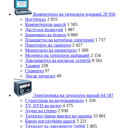
Компютерҳо ва таҷҳизоти идоравӣ
29 956
Ноутбукҳо
2 955
Компютерҳои шахсӣ
1 595
Дастгоҳи бозикунӣ
1 987
Барномаҳо ва бозиҳо
6 866
Планшетҳо ва китобҳои электронӣ
1 737
Принтерҳо ва сканерҳо
2 427
Мониторҳо ва проекторҳо
1 300
Модемҳо ва таҷҳизоти шабакавӣ
2 154
Лавозимотҳо ва қисмҳои эҳтиётӣ
8 561
Таъмир
228
Серверҳо
97
Дигар таҷҳизот
49
Электроника ва таҷҳизоти маишӣ
64 187
Суратгирак ва видеокамераҳо
1 318
TV, DVD ва видео
4 375
Аудио ва стерео
2 938
Таҷҳизот барои манзил ва ошхона
33 801
Барои нигоҳубини шахсӣ
5 221
Таҷҳизот ва лавозимоти тиббӣ
1 805