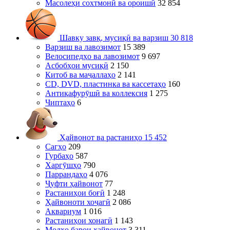
Масолеҳи сохтмонӣ ва ороишӣ
32 854
Шавку завқ, мусиқӣ ва варзиш
30 818
Варзиш ва лавозимот
15 389
Велосипедҳо ва лавозимот
9 697
Асбобҳои мусиқӣ
2 150
Китоб ва маҷаллаҳо
2 141
CD, DVD, пластинка ва кассетаҳо
160
Антиқафурӯшӣ ва коллексия
1 275
Чиптаҳо
6
Ҳайвонот ва растаниҳо
15 452
Сагҳо
209
Гурбаҳо
587
Харгӯшҳо
790
Паррандаҳо
4 076
Ҷуфти ҳайвонот
77
Растаниҳои боғӣ
1 248
Ҳайвоноти хоҷагӣ
2 086
Аквариум
1 016
Растаниҳои хонагӣ
1 143
Молҳо барои ҳайвонот
3 311