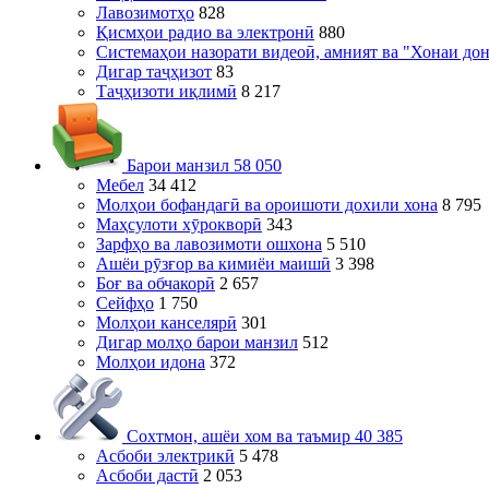
Лавозимотҳо
828
Қисмҳои радио ва электронӣ
880
Системаҳои назорати видеоӣ, амният ва "Хонаи до
Дигар таҷҳизот
83
Таҷҳизоти иқлимӣ
8 217
Барои манзил
58 050
Мебел
34 412
Молҳои бофандагӣ ва ороишоти дохили хона
8 795
Маҳсулоти хӯрокворӣ
343
Зарфҳо ва лавозимоти ошхона
5 510
Ашёи рӯзғор ва кимиёи маишӣ
3 398
Боғ ва обчакорӣ
2 657
Сейфҳо
1 750
Молҳои канселярӣ
301
Дигар молҳо барои манзил
512
Молҳои идона
372
Сохтмон, ашёи хом ва таъмир
40 385
Асбоби электрикӣ
5 478
Асбоби дастӣ
2 053