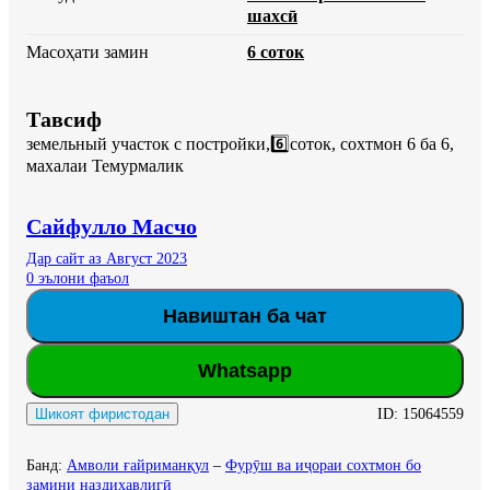
шахсӣ
Масоҳати замин
6 соток
Тавсиф
земельный участок с постройки,6️⃣соток, сохтмон 6 ба 6, 
махалаи Темурмалик
Сайфулло Масчо
Дар сайт аз Август 2023
0 эълони фаъол
Навиштан ба чат
Whatsapp
ID:
15064559
Шикоят фиристодан
Банд
:
Амволи ғайриманқул
–
Фурӯш ва иҷораи сохтмон бо
замини наздиҳавлигӣ