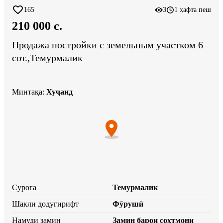
165
3
1 ҳафта пеш
210 000 c.
Продажа постройки с земельным участком 6
сот.,Темурмалик
Минтақа
:
Хуҷанд
Суроға
Темурмалик
Шакли додугирифт
Фӯрушӣ
Намуди замин
Замин барои сохтмони