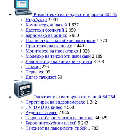
Компютерҳо ва таҷҳизоти идоравӣ
30 545
Ноутбукҳо
3 001
Компютерҳои шахсӣ
1 637
Дастгоҳи бозикунӣ
2 050
Барномаҳо ва бозиҳо
6 980
Планшетҳо ва китобҳои электронӣ
1 770
Принтерҳо ва сканерҳо
2 449
Мониторҳо ва проекторҳо
1 326
Модемҳо ва таҷҳизоти шабакавӣ
2 189
Лавозимотҳо ва қисмҳои эҳтиётӣ
8 768
Таъмир
226
Серверҳо
99
Дигар таҷҳизот
50
Электроника ва таҷҳизоти маишӣ
64 754
Суратгирак ва видеокамераҳо
1 342
TV, DVD ва видео
4 568
Аудио ва стерео
2 946
Таҷҳизот барои манзил ва ошхона
34 029
Барои нигоҳубини шахсӣ
5 243
Таҷҳизот ва лавозимоти тиббӣ
1 783