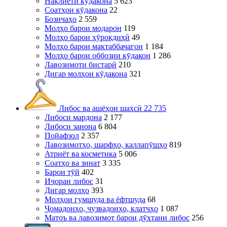
Нақлиёти кӯдакона
5 623
Соатҳои кӯдакона
22
Бозичаҳо
2 559
Молҳо барои модарон
119
Молҳо барои хӯрокдиҳӣ
49
Молҳо барои мактаббачагон
1 184
Молҳо барои оббозии кӯдакон
1 286
Лавозимоти бистарӣ
210
Дигар молҳои кӯдакона
321
Либос ва ашёҳои шахсӣ
22 735
Либоси мардона
2 177
Либоси занона
6 804
Пойафзол
2 357
Лавозимотҳо, шарфҳо, каллапӯшҳо
819
Атриёт ва косметика
5 006
Соатҳо ва зинат
3 335
Барои тӯй
402
Иҷораи либос
31
Дигар молҳо
393
Молҳои гумшуда ва ёфтшуда
68
Ҷомадонҳо, ҷузвадонҳо, клатчҳо
1 087
Матоъ ва лавозимот барои дӯхтани либос
256