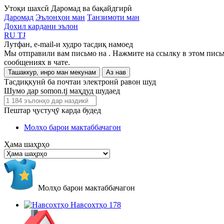
Утоқи шахсӣ
Даромад ва бақайдгирӣ
Даромад
Эълонҳои ман
Танзимоти ман
Дохил кардани эълон
RU
TJ
Лутфан, e-mail-и худро тасдиқ намоед
Мы отправили вам письмо на
. Нажмите на ссылку в этом пись
сообщениях в чате.
Ташаккур, инро ман мекунам
Аз нав
Тасдиқкунӣ ба почтаи электронӣ равон шуд
Шумо дар somon.tj маҳдуд шудаед
Пештар ҷустуҷӯ карда будед
Молҳо барои мактаббачагон
Ҳама шаҳрҳо
Молҳо барои мактаббачагон
Навсохтҳо
178