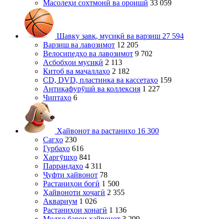
Масолеҳи сохтмонӣ ва ороишӣ
33 059
Шавку завқ, мусиқӣ ва варзиш
27 594
Варзиш ва лавозимот
12 205
Велосипедҳо ва лавозимот
9 702
Асбобҳои мусиқӣ
2 113
Китоб ва маҷаллаҳо
2 182
CD, DVD, пластинка ва кассетаҳо
159
Антиқафурӯшӣ ва коллексия
1 227
Чиптаҳо
6
Ҳайвонот ва растаниҳо
16 300
Сагҳо
230
Гурбаҳо
616
Харгӯшҳо
841
Паррандаҳо
4 311
Ҷуфти ҳайвонот
78
Растаниҳои боғӣ
1 500
Ҳайвоноти хоҷагӣ
2 355
Аквариум
1 026
Растаниҳои хонагӣ
1 136
Молҳо барои ҳайвонот
3 299