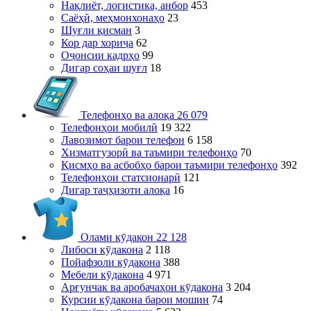
Нақлиёт, логистика, анбор
453
Саёҳӣ, меҳмонхонаҳо
23
Шуғли қисман
3
Кор дар хориҷа
62
Оҷонсии кадрҳо
99
Дигар соҳаи шуғл
18
Телефонҳо ва алоқа
26 079
Телефонҳои мобилӣ
19 322
Лавозимот барои телефон
6 158
Хизматгузорӣ ва таъмири телефонҳо
70
Қисмҳо ва асбобҳо барои таъмири телефонҳо
392
Телефонҳои статсионарӣ
121
Дигар таҷҳизоти алоқа
16
Олами кӯдакон
22 128
Либоси кӯдакона
2 118
Пойафзоли кӯдакона
388
Мебели кӯдакона
4 971
Арғунчак ва аробачаҳои кӯдакона
3 204
Курсии кӯдакона барои мошин
74