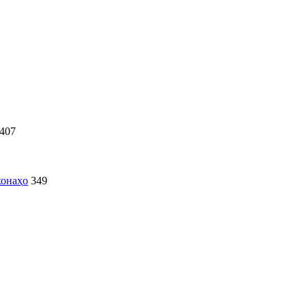
407
хонаҳо
349