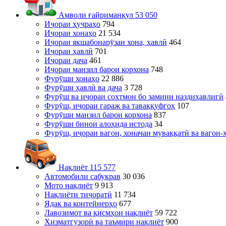
Амволи ғайриманқул
53 050
Иҷораи ҳуҷраҳо
794
Иҷораи хонаҳо
21 534
Иҷораи якшабонарӯзаи хона, ҳавлӣ
464
Иҷораи ҳавлӣ
701
Иҷораи дача
461
Иҷораи манзил барои корхона
748
Фурӯши хонаҳо
22 886
Фурӯши ҳавлӣ ва дача
3 728
Фурӯш ва иҷораи сохтмон бо замини наздиҳавлигӣ
Фурӯш, иҷораи гараж ва таваққуфгоҳ
107
Фурӯши манзил барои корхона
837
Фурӯши бинои алоҳида истода
34
Фурӯш, иҷораи вагон, хоначаи муваққатӣ ва вагон-
Нақлиёт
115 577
Автомобили сабукрав
30 036
Мото нақлиёт
9 913
Нақлиёти тиҷоратӣ
11 734
Ядак ва контейнерҳо
677
Лавозимот ва қисмҳои нақлиёт
59 722
Хизматгузорӣ ва таъмири нақлиёт
900