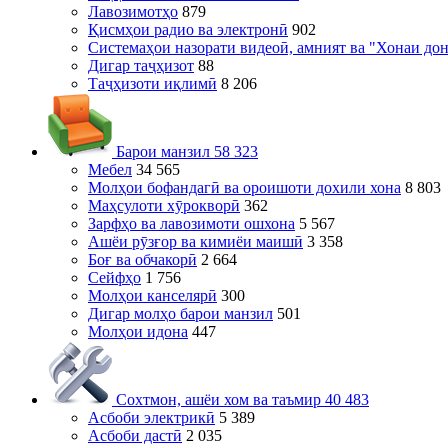
Лавозимотҳо
879
Қисмҳои радио ва электронӣ
902
Системаҳои назорати видеоӣ, амният ва "Хонаи до
Дигар таҷҳизот
88
Таҷҳизоти иқлимӣ
8 206
Барои манзил
58 323
Мебел
34 565
Молҳои бофандагӣ ва ороишоти дохили хона
8 803
Маҳсулоти хӯрокворӣ
362
Зарфҳо ва лавозимоти ошхона
5 567
Ашёи рӯзғор ва кимиёи маишӣ
3 358
Боғ ва обчакорӣ
2 664
Сейфҳо
1 756
Молҳои канселярӣ
300
Дигар молҳо барои манзил
501
Молҳои идона
447
Сохтмон, ашёи хом ва таъмир
40 483
Асбоби электрикӣ
5 389
Асбоби дастӣ
2 035