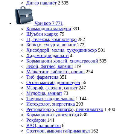
Дигар нақлиёт
2 595
Ҷои кор
7 771
Кормандони маъмурӣ
391
Шӯъбаи кадрҳо
79
IT, телеком, компютерҳо
282
Бонкҳо, суғурта, лизинг
272
Ҳисобдорӣ, молия, ҳуқуқшиносҳо
501
Хадамотҳои давлатӣ
4
Кормандони хонагӣ, хизматрасонӣ
505
Зебоӣ, фитнес, варзиш
119
Маркетинг, таблиғот, ороиш
254
Тиб, фарматсия
351
Оғози мансаб, донишҷӯён
56
Маориф, фарҳанг, санъат
247
Мудофиа, амният
73
Тиҷорат, савдои чакана
1 144
Истеҳсолот, энергетика
293
Рестораторҳо, ошпазҳо, пешхизматҳо
1 400
Кормандони гуногунсоҳа
830
Роҳбарон
144
ВАО, нашриётхо
6
Сохтмон, амволи ғайриманқул
162