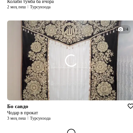
Колаби тумба ба ичора
2 моҳ пеш
Турсунзода
1/4
Бо савдо
Чодар в прокат
3 моҳ пеш
Турсунзода