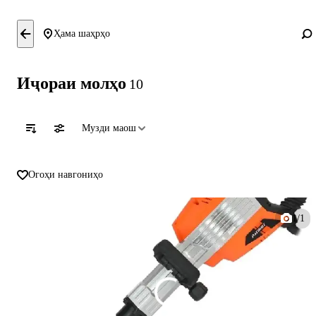
Ҳама шаҳрҳо
Иҷораи молҳо
10
Музди маош
Огоҳи навгониҳо
1/1