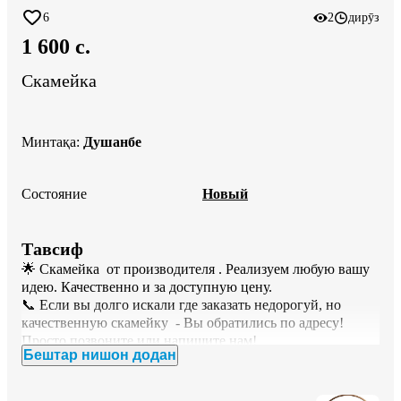
6
2
дирӯз
1 600 c.
Скамейка
Минтақа
:
Душанбе
Состояние
Новый
Тавсиф
🌟 Скамейка  от производителя . Реализуем любую вашу 
идею. Качественно и за доступную цену.

📞 Если вы долго искали где заказать недорогуй, но 
качественную скамейку  - Вы обратились по адресу! 
Просто позвоните или напишите нам!

Бештар нишон додан
НАШИ ПРЕИМУЩЕСТВА:

✅ Мы предоставляем гарантию 
