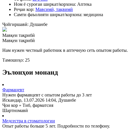
Ном ё суроғаи ширкат/корхона:
Аптека
Реҷаи кор:
Мавсимӣ, тақвимӣ
Самти фаъолияти ширкат/корхона:
медицина
Ҷойгиршавӣ:
Душанбе
Мавқеи тақрибӣ
Мавқеи тақрибӣ
Нам нужен честный работник в аптечную сеть опытом работы.
Тамошоҳо: 25
Эълонҳои монанд
Фармацевт
Нужен фармавцевт с опытом работы до 3 лет
Искандар
, 13.07.2026 14:04, Душанбе
Ҷои кор
»
Тиб, фарматсия
Шартномавӣ
Медсестра в стоматологии
Опыт работы больше 5 лет. Подробности по телефону.