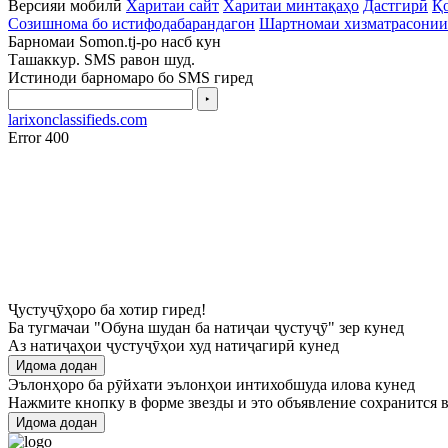
Версияи мобилӣ
Харитаи сайт
Харитаи минтақаҳо
Дастгирӣ
Қо
Созишнома бо истифодабарандагон
Шартномаи хизматрасонии
Барномаи Somon.tj-ро насб кун
Ташаккур. SMS равон шуд.
Истиноди барномаро бо SMS гиред
‣
larixonclassifieds.com
Error 400
Ҷустуҷӯҳоро ба хотир гиред!
Ба тугмачаи "Обуна шудан ба натиҷаи ҷустуҷӯ" зер кунед
Аз натиҷаҳои ҷустуҷӯҳои худ натиҷагирӣ кунед
Идома додан
Эълонҳоро ба рӯйхати эълонҳои интихобшуда илова кунед
Нажмите кнопку в форме звезды и это объявление сохранится в
Идома додан