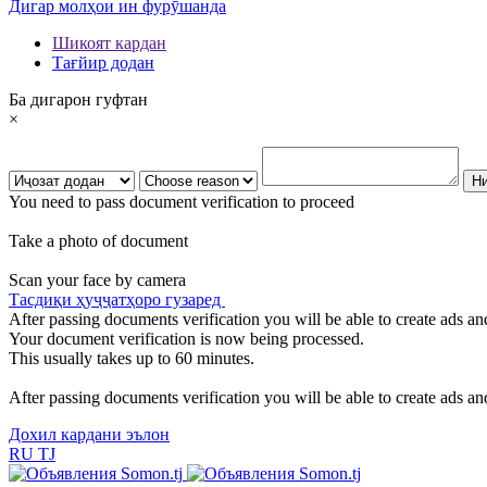
Дигар молҳои ин фурӯшанда
Шикоят кардан
Тағйир додан
Ба дигарон гуфтан
×
You need to pass document verification to proceed
Take a photo of document
Scan your face by camera
Тасдиқи ҳуҷҷатҳоро гузаред
After passing documents verification you will be able to create ads and
Your document verification is now being processed.
This usually takes up to 60 minutes.
After passing documents verification you will be able to create ads and
Дохил кардани эълон
RU
TJ