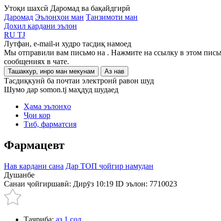
Утоқи шахсӣ
Даромад ва бақайдгирӣ
Даромад
Эълонҳои ман
Танзимоти ман
Дохил кардани эълон
RU
TJ
Лутфан, e-mail-и худро тасдиқ намоед
Мы отправили вам письмо на
. Нажмите на ссылку в этом пись
сообщениях в чате.
Ташаккур, инро ман мекунам
Аз нав
Тасдиқкунӣ ба почтаи электронӣ равон шуд
Шумо дар somon.tj маҳдуд шудаед
Ҳама эълонҳо
Ҷои кор
Тиб, фарматсия
Фармацевт
Нав кардани сана
Дар ТОП ҷойгир намудан
Душанбе
Санаи ҷойгиршавӣ: Дирӯз 10:19
ID эълон:
7710023
Таҷриба:
аз 1 сол