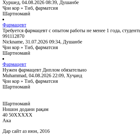
Хуршед
, 04.08.2026 08:39, Душанбе
Ҷои кор
»
Тиб, фарматсия
Шартномавӣ
Фармацевт
Требуется фармацевт с опытом работы не менее 1 года, студен
991112870
Nickname
, 31.07.2026 09:34, Душанбе
Ҷои кор
»
Тиб, фарматсия
Шартномавӣ
Фармацевт
Нужен фармацевт Диплом обязательно
Muhammad
, 04.08.2026 22:09, Хуҷанд
Ҷои кор
»
Тиб, фарматсия
Шартномавӣ
Шартномавӣ
Нишон додани рақам
40 50
XXXXX
Ака
Дар сайт аз июн, 2016