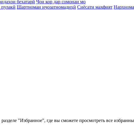
идаҳои бехатарӣ
Ҷои кор дар сомонаи мо
 пулакӣ
Шартномаи иҷозатномадиҳӣ
Сиёсати махфият
Нархном
 разделе "Избранное", где вы сможете просмотреть все избранн