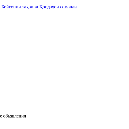
а
Бойгонии таҳрири Қоидаҳои сомонаи
ые объявления