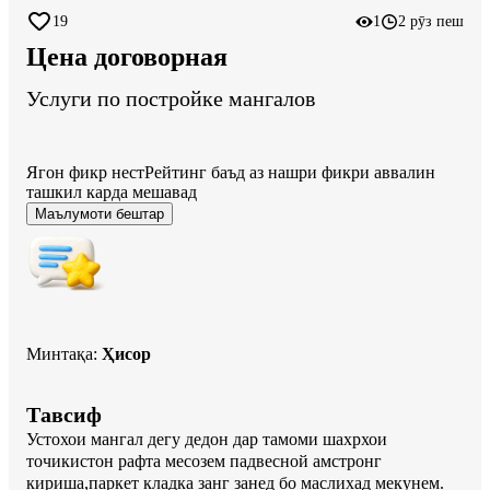
19
1
2 рӯз пеш
Цена договорная
Услуги по постройке мангалов
Ягон фикр нест
Рейтинг баъд аз нашри фикри аввалин
ташкил карда мешавад
Маълумоти бештар
Минтақа
:
Ҳисор
Тавсиф
Устохои мангал дегу дедон дар тамоми шахрхои 
точикистон рафта месозем падвесной амстронг   
кириша,паркет кладка занг занед бо маслихад мекунем.