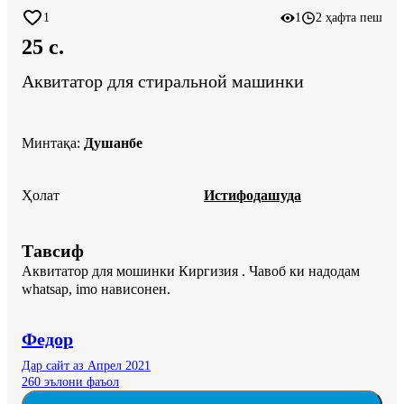
1
1
2 ҳафта пеш
25 c.
Аквитатор для стиральной машинки
Минтақа
:
Душанбе
Ҳолат
Истифодашуда
Тавсиф
Аквитатор для мошинки Киргизия . Чавоб ки надодам 
whatsap, imo нависонен.
Федор
Дар сайт аз Апрел 2021
260 эълони фаъол